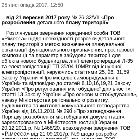
25 листопада 2017, 12:50
від
21 вересня 2017
року
№
26-32/VII «
Про
розроблення
детального
плану території»
Розглянувши звернення юридичної особи TOB
«Рімесса» щодо необхідності розробки детального
плану території з метою визначення планувальної
організації функціонального призначення, просторової
композиції та параметрів забудови території для
об’єкта нового будівництва лінії електропередачі Л-35
та електропідстанції ТП 35/04 10МВт від існуючої
електропідстанції, керуючись статтями 25, 26, 31,59
Закону України «Про місцеве самоврядування в
Україні» та відповідно до статей 8,10,16,19,21 Закону
України «Про регулювання містобудівної діяльності»,
статті 13 Закону України «Про основи містобудування»,
наказу Міністерства регіонального розвитку,
будівництва та житлово-комунального господарства
України від 16.11.2011 № 290 «Про затвердження
Порядку розроблення містобудівної документації»,
зареєстрованого в Міністерстві юстиції України
20.12.2011 р. № 1468/20, враховуючи звернення ТОВ
«Рі
месса
» від 21.09.2017р. №9 щодо розробки