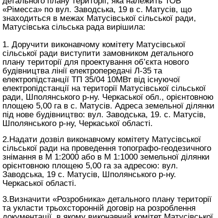
детального плану території, яка належить ТОВ
«Рімесса» по вул. Заводська, 19 в с. Матусів, що
знаходиться в межах Матусівської сільської ради,
Матусівська сільська рада
вирішила:
1. Доручити виконавчому комітету Матусівської
сільської ради виступити замовником детального
плану території для проектування об’єкта нового
будівництва лінії електропередачі Л-35 та
електропідстанції ТП 35/04 10МВт від існуючої
електропідстанції на території Матусівської сільської
ради, Шполянського р-ну. Черкаської обл., орієнтовною
площею 5,00 га в с. Матусів. Адреса земельної ділянки
під нове будівництво: вул. Заводська, 19. с. Матусів,
Шполянського р-ну, Черкаської області.
2.Надати дозвіл виконавчому комітету Матусівської
сільської ради на проведення топографо-геодезичного
знімання в М 1:2000 або в М 1:1000 земельної ділянки
орієнтовною площею 5,00 га за адресою: вул.
Заводська, 19 с. Матусів, Шполянського р-ну.
Черкаської області.
3.Визначити «Розробника» детального плану території
та укласти трьохсторонній договір на розроблення
документації, в якому виконавчий комітет Матусівської