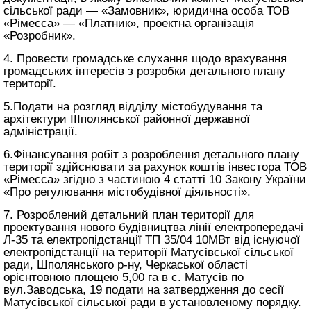
сільської ради — «Замовник», юридична особа ТОВ
«Рімесса» — «Платник», проектна організація
«Розробник».
4. Провести громадське слухання щодо врахування
громадських інтересів з розробки детального плану
території.
5.Подати на розгляд відділу містобудування та
архітектури IIIполянської районної державної
адміністрації.
6.Фінансування робіт з розроблення детального плану
території здійснювати за рахунок коштів інвестора ТОВ
«Рімесса» згідно з частиною 4 статті 10 Закону України
«Про регулювання містобудівної діяльності».
7. Розроблений детальний план території для
проектування нового будівництва лінії електропередачі
Л-35 та електропідстанції ТП 35/04 10МВт від існуючої
електропідстанції на території Матусівської сільської
ради, Шполянського р-ну, Черкаської області
орієнтовною площею 5,00 га в с. Матусів по
вул.Заводська, 19 подати на затвердження до сесії
Матусівської сільської ради в установленому порядку.