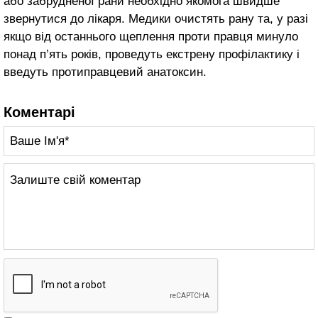
або забрудненої рани необхідно якомога швидше
звернутися до лікаря. Медики очистять рану та, у разі
якщо від останнього щеплення проти правця минуло
понад п’ять років, проведуть екстрену профілактику і
введуть протиправцевий анатоксин.
Коментарі