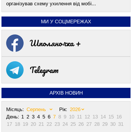
організував схему ухилення від мобі...
МИ У СОЦМЕРЕЖАХ
Шполяночка +
Telegram
АРХІВ НОВИН
Місяць:
Рік:
День:
1
2
3
4
5
6
7
8
9
10
11
12
13
14
15
16
17
18
19
20
21
22
23
24
25
26
27
28
29
30
31