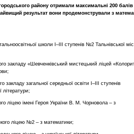
городського району отримали максимальні 200 балів
айвищий результат вони продемонстрували з матема
альноосвітньої школи І–ІІІ ступенів №2 Тальнівської міс
го закладу «Шевченківський мистецький ліцей «Колори
ови;
о закладу загальної середньої освіти І–ІІІ ступенів
ї літератури;
го ліцею імені Героя України В. М. Чорновола – з
кого ліцею №2 – з математики;