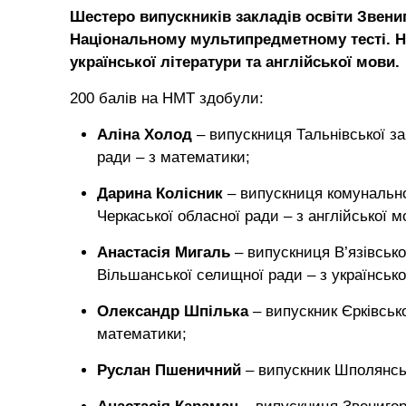
Шестеро випускників закладів освіти Звени
Національному мультипредметному тесті. Н
української літератури та англійської мови.
200 балів на НМТ здобули:
Аліна Холод
– випускниця Тальнівської заг
ради – з математики;
Дарина Колісник
– випускниця комунально
Черкаської обласної ради – з англійської м
Анастасія Мигаль
– випускниця В’язівськог
Вільшанської селищної ради – з українсько
Олександр Шпілька
– випускник Єрківсько
математики;
Руслан Пшеничний
– випускник Шполянсь