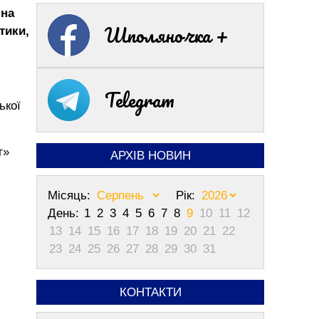
 на
Шполяночка +
тики,
Telegram
ької
т»
АРХІВ НОВИН
Місяць:
Рік:
День:
1
2
3
4
5
6
7
8
9
10
11
12
13
14
15
16
17
18
19
20
21
22
23
24
25
26
27
28
29
30
31
КОНТАКТИ