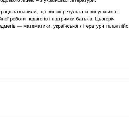
дського ліцею – з української літератури.
рації зазначили, що високі результати випускників є
ної роботи педагогів і підтримки батьків. Цьогоріч
дметів — математики, української літератури та англійс