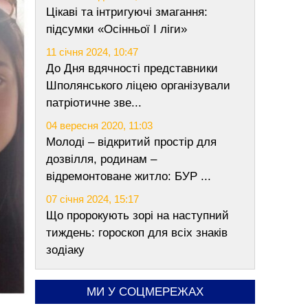
Цікаві та інтригуючі змагання:
підсумки «Осінньої І ліги»
11 січня 2024, 10:47
До Дня вдячності представники
Шполянського ліцею організували
патріотичне зве...
04 вересня 2020, 11:03
Молоді – відкритий простір для
дозвілля, родинам –
відремонтоване житло: БУР ...
07 січня 2024, 15:17
Що пророкують зорі на наступний
тиждень: гороскоп для всіх знаків
зодіаку
МИ У СОЦМЕРЕЖАХ