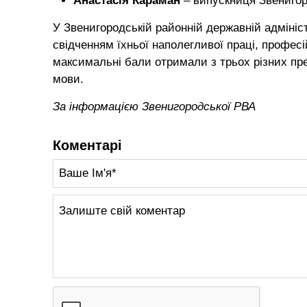
Анастасія Караман
– випускниця Звенигоро
У Звенигородській районній державній адмініст
свідченням їхньої наполегливої праці, професій
максимальні бали отримали з трьох різних пре
мови.
За інформацією Звенигородської РВА
Коментарі