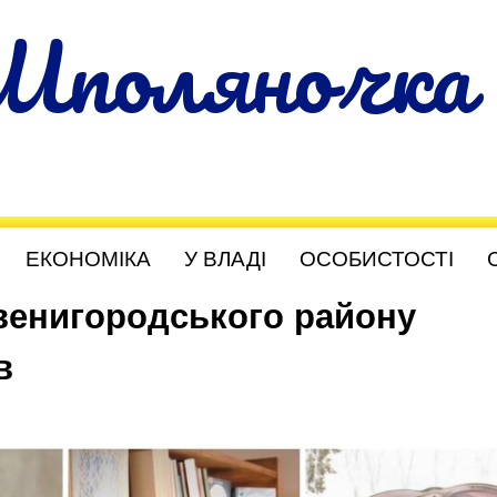
Шполяночка
ЕКОНОМІКА
У ВЛАДІ
ОСОБИСТОСТІ
венигородського району
в