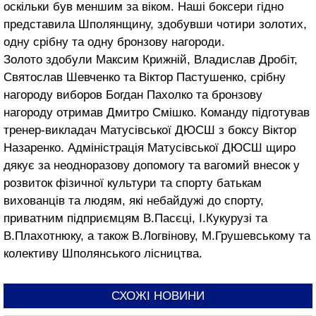
оскільки був меншим за віком. Наші боксери гідно
представила Шполянщину, здобувши чотири золотих,
одну срібну та одну бронзову нагороди.
Золото здобули Максим Крижній, Владислав Дробіт,
Святослав Шевченко та Віктор Пастушенко, срібну
нагороду виборов Богдан Пахолко та бронзову
нагороду отримав Дмитро Смішко. Команду підготував
тренер-викладач Матусівської ДЮСШ з боксу Віктор
Назаренко. Адміністрація Матусівської ДЮСШ щиро
дякує за неодноразову допомогу та вагомий внесок у
розвиток фізичної культури та спорту батькам
вихованців та людям, які небайдужі до спорту,
приватним підприємцям В.Пасєці, І.Кукурузі та
В.Плахотнюку, а також В.Логвінову, М.Грушевському та
колективу Шполянського лісництва.
СХОЖІ НОВИНИ