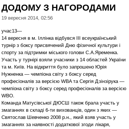
ДОДОМУ З НАГОРОДАМИ
19 вересня 2014, 02:56
учас13—
14 вересня в м. Іллінка відбувся ІІІ всеукраїнський
турнір з боксу присвячений Дню фізичної культури і
спорту за підтримки міського голови С.А.Яременка.
Участь у турнірі взяли учасники з 14 областей України
та м. Київ. На відкриття було запрошено Юрія
Нужненка — чемпіона світу з боксу серед
професіоналів за версією WBA та Сергія Дзінзірука —
чемпіона світу з боксу серед професіоналів за версією
WBО.
Команда Матусівської ДЮСШ також брала участь у
змаганнях в складі 6-ти вихованців, один з яких —
Святослав Шевченко 2008 р.н., який взяв участь у
змаганнях за наявності додаткової згоди лікаря,