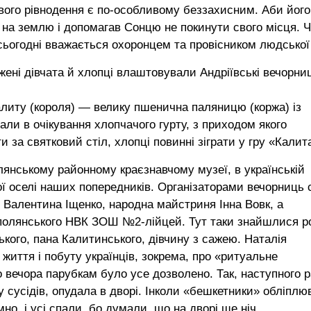
ового рівнодення є по-особливому беззахисним. Аби його
 на землю і допомагав Сонцю не покинути свого місця. 
сьогодні вважається охоронцем та провісником людської 
ені дівчата й хлопці влаштовували Андріївські вечорниц
алиту (короля) — велику пшенична паляницю (коржа) із
ли в очікування хлопчачого гурту, з приходом якого
 за святковий стіл, хлопці повинні зіграти у гру «Калит
олянському районному краєзнавчому музеї, в українській
ї оселі наших попередників. Організаторами вечорниць 
р Валентина Іщенко, народна майстриня Інна Вовк, а
Шполянського НВК ЗОШ №2-лійцей. Тут таки знайшлися р
кого, пана Калитинського, дівчину з сажею. Наталія
 життя і побуту українців, зокрема, про «ритуальне
 вечора парубкам було усе дозволено. Так, наступного р
 у сусідів, опудала в дворі. Інколи «бешкетники» обліпл
но, і усі спали, бо думали, що на дворі ще ніч…