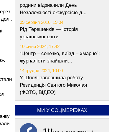
родини відзначили День
Через
Незалежності екскурсією д...
долі.
09 серпня 2016, 19:04
Рід Терещенків — історія
і.
української еліти
10 січня 2024, 17:42
“Центр – сонечко, виїзд – хмарно”:
а».
журналісти знайшли...
14 грудня 2024, 10:00
У Шполі завершила роботу
стали
Резиденція Святого Миколая
(ФОТО, ВІДЕО)
олі
МИ У СОЦМЕРЕЖАХ
анку
ювали
Шполяночка +