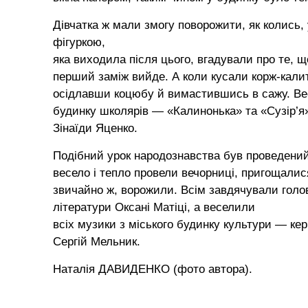
Дівчатка ж мали змогу поворожити, як колись,
фігуркою,
яка виходила після цього, вгадували про те, щ
перший заміж вийде. А коли кусали корж-калиту
осідлавши коцюбу й вимастившись в сажу. Ве
будинку школярів — «Калинонька» та «Сузір’я
Зінаїди Яценко.
Подібний урок народознавства був проведений 
весело і тепло провели вечорниці, пригощалися
звичайно ж, ворожили. Всім завдячували голо
літератури Оксані Матіці, а веселили
всіх музики з міського будинку культури — кер
Сергій Мельник.
Наталія ДАВИДЕНКО (фото автора).