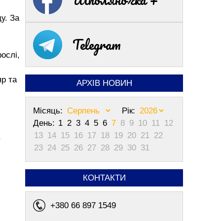
у. За
Telegram
ослі,
р та
АРХІВ НОВИН
Місяць:
Рік:
День:
1
2
3
4
5
6
7
8
9
10
11
12
13
14
15
16
17
18
19
20
21
22
23
24
25
26
27
28
29
30
31
КОНТАКТИ
+380 66 897 1549