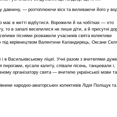
 у давнину, — розтоплюючи віск та виливаючи його у вод
о має в житті відбутися. Ворожили й на чобітках — хто
, то в запалі веселилися не лише діти, а й присутні дор
селими піснями розважили учасників свята колективи
» під керівництвом Валентини Каландирець, Оксани Скля
і в Васильківському ліцеї. Учні разом з вчителями дуже
 пирогами, кусали калиту, співали пісень, танцювали і,
вному організатору свята — вчителю української мови та
івники народно-аматорських колективів Лідія Поліщук та