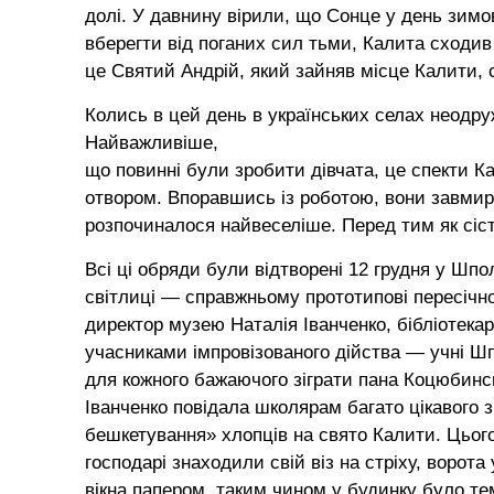
долі. У давнину вірили, що Сонце у день зим
вберегти від поганих сил тьми, Калита сходив
це Святий Андрій, який зайняв місце Калити, 
Колись в цей день в українських селах неодруж
Найважливіше,
що повинні були зробити дівчата, це спекти К
отвором. Впоравшись із роботою, вони завмира
розпочиналося найвеселіше. Перед тим як сісти
Всі ці обряди були відтворені 12 грудня у Шп
світлиці — справжньому прототипові пересічно
директор музею Наталія Іванченко, бібліотека
учасниками імпровізованого дійства — учні 
для кожного бажаючого зіграти пана Коцюбинсь
Іванченко повідала школярам багато цікавого з
бешкетування» хлопців на свято Калити. Цього
господарі знаходили свій віз на стріху, ворота
вікна папером, таким чином у будинку було тем