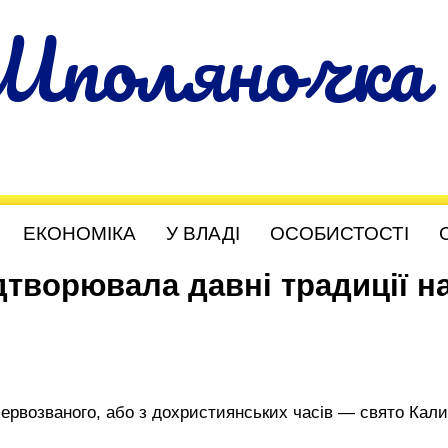
Шполяночка
ЕКОНОМІКА
У ВЛАДІ
ОСОБИСТОСТІ
творювала давні традиції н
ервозваного, або з дохристиянських часів — свято Кали