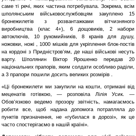
саме ті речі, яких частина потребувала. Зокрема, всім
шполянським військовослужбовцям закуплено 15
бронежилетів з розвантажками вітчизняного
виробництва (клас 4+), 6 дощовиків, 2 набори
автоключів, 10 рукомийників, 8 кранів для душу,
ножовки, ножі , 1000 мішків для укріплення блок-постів
на кордоні з Придністров’ям, де наші військові несуть
варту. Шполянин Віктор Ярошенко передав 20
національних прапорів, яким солдати особливо раділи,
а 3 прапори пошили досить великих розмірів .
«Ці бронежилети ми закупили на кошти, отримані від
меценатів готівкою, — розповіла Лілія Усик. —
Обов’язково ведемо прозору звітність, намагаємось
робити все, щоб надана допомога потрапляла до
пунктів призначення, не «губилася в дорозі», як це
часто спостерігаємо в нашій країні».