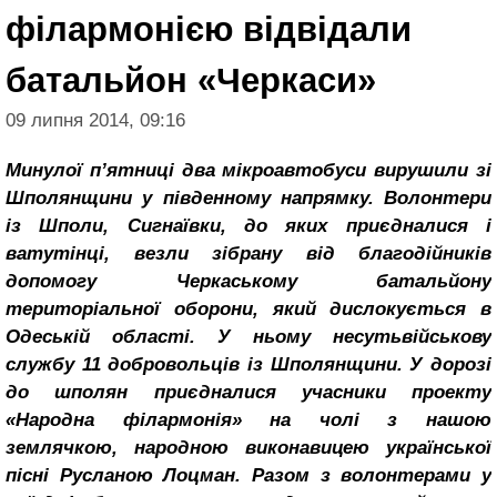
філармонією відвідали
батальйон «Черкаси»
09 липня 2014, 09:16
Минулої п’ятниці два мікроавтобуси вирушили зі
Шполянщини у південному напрямку. Волонтери
із Шполи, Сигнаївки, до яких приєдналися і
ватутінці, везли зібрану від благодійників
допомогу Черкаському батальйону
територіальної оборони, який дислокується в
Одеській області. У ньому несутьвійськову
службу 11 добровольців із Шполянщини. У дорозі
до шполян приєдналися учасники проекту
«Народна філармонія» на чолі з нашою
землячкою, народною виконавицею української
пісні Русланою Лоцман. Разом з волонтерами у