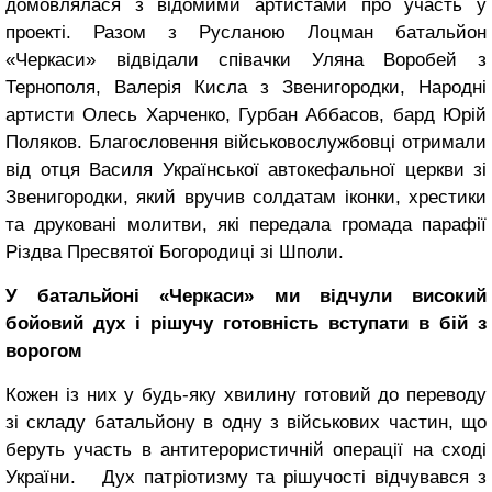
домовлялася з відомими артистами про участь у
проекті. Разом з Русланою Лоцман батальйон
«Черкаси» відвідали співачки Уляна Воробей з
Тернополя, Валерія Кисла з Звенигородки, Народні
артисти Олесь Харченко, Гурбан Аббасов, бард Юрій
Поляков. Благословення військовослужбовці отримали
від отця Василя Української автокефальної церкви зі
Звенигородки, який вручив солдатам іконки, хрестики
та друковані молитви, які передала громада парафії
Різдва Пресвятої Богородиці зі Шполи.
У батальйоні «Черкаси» ми відчули високий
бойовий дух і рішучу готовність вступати в бій з
ворогом
Кожен із них у будь-яку хвилину готовий до переводу
зі складу батальйону в одну з військових частин, що
беруть участь в антитерористичній операції на сході
України. Дух патріотизму та рішучості відчувався з