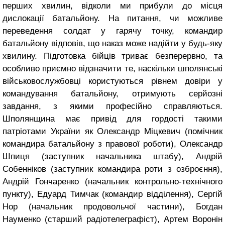
перших хвилин, відколи ми прибули до місця
дислокації батальйону. На питання, чи можливе
переведення солдат у гарячу точку, командир
батальйону відповів, що наказ може надійти у будь-яку
хвилину. Підготовка бійців триває безперервно, та
особливо приємно відзначити те, наскільки шполянські
військовослужбовці користуються рівнем довіри у
командування батальйону, отримують серйозні
завдання, з якими професійно справляються.
Шполянщина має привід для гордості такими
патріотами України як Олександр Міцкевич (помічник
командира батальйону з правової роботи), Олександр
Шпиця (заступник начальника штабу), Андрій
Собенніков (заступник командира роти з озброєння),
Андрій Гончаренко (начальник контрольно-технічного
пункту), Едуард Тимчак (командир відділення), Сергій
Нор (начальник продовольчої частини), Богдан
Науменко (старший радіотелеграфіст), Артем Воронін