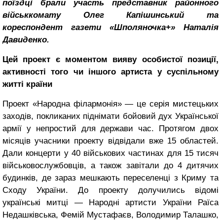
поїздці брали участь представник районного
військкомату Олег Капішинський та
кореспондент газети «Шполяночка+» Наталія
Давиденко.
Цей проект є моментом вияву особистої позиції,
активності того чи іншого артиста у суспільному
житті країни
Проект «Народна філармонія» — це серія мистецьких
заходів, покликаних піднімати бойовий дух Української
армії у непростий для держави час. Протягом двох
місяців учасники проекту відвідали вже 15 областей.
Дали концерти у 40 військових частинах для 15 тисяч
військовослужбовців, а також завітали до 4 дитячих
будинків, де зараз мешкають переселенці з Криму та
Сходу України. До проекту долучились відомі
українські митці — Народні артисти України Раїса
Недашківська, Фемій Мустафаєв, Володимир Талашко,