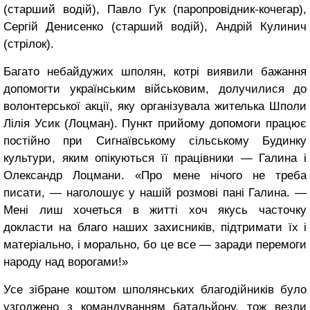
(старший водій), Павло Гук (паропровідник-кочегар),
Сергій Денисенко (старший водій), Андрій Кулинич
(стрілок).
Багато небайдужих шполян, котрі виявили бажання
допомогти українським військовим, долучилися до
волонтерської акції, яку організувала жителька Шполи
Лілія Усик (Лоцман). Пункт прийому допомоги працює
постійно при Сигнаївському сільському Будинку
культури, яким опікуються її працівники — Галина і
Олександр Лоцмани. «Про мене нічого не треба
писати, — наголошує у нашій розмові пані Галина. —
Мені лиш хочеться в житті хоч якусь часточку
докласти на благо наших захисників, підтримати їх і
матеріально, і морально, бо це все — заради перемоги
народу над ворогами!»
Усе зібране коштом шполянських благодійників було
узгоджено з командуванням батальйону, тож везли