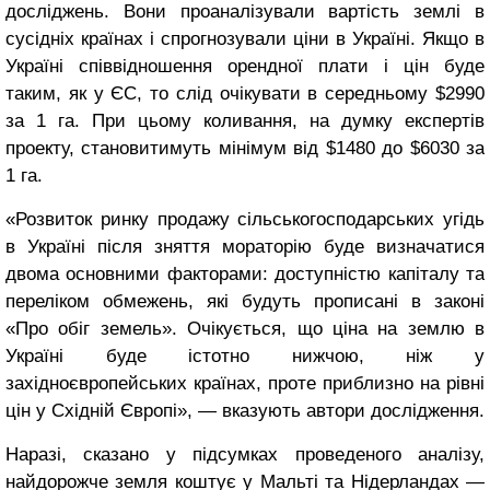
досліджень. Вони проаналізували вартість землі в
сусідніх країнах і спрогнозували ціни в Україні. Якщо в
Україні співвідношення орендної плати і цін буде
таким, як у ЄС, то слід очікувати в середньому $2990
за 1 га. При цьому коливання, на думку експертів
проекту, становитимуть мінімум від $1480 до $6030 за
1 га.
«Розвиток ринку продажу сільськогосподарських угідь
в Україні після зняття мораторію буде визначатися
двома основними факторами: доступністю капіталу та
переліком обмежень, які будуть прописані в законі
«Про обіг земель». Очікується, що ціна на землю в
Україні буде істотно нижчою, ніж у
західноєвропейських країнах, проте приблизно на рівні
цін у Східній Європі», — вказують автори дослідження.
Наразі, сказано у підсумках проведеного аналізу,
найдорожче земля коштує у Мальті та Нідерландах —