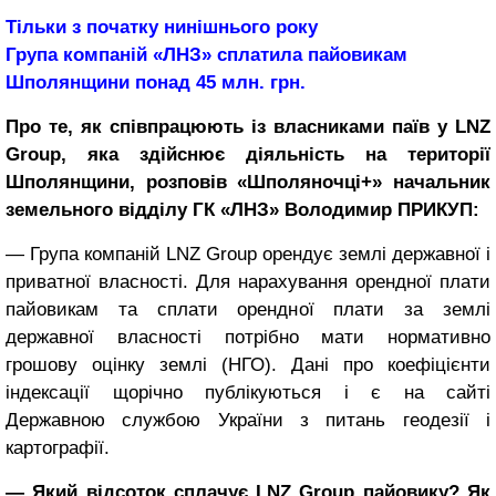
Тільки з початку нинішнього року
Група компаній «ЛНЗ» сплатила пайовикам
Шполянщини понад 45 млн. грн.
Про те, як співпрацюють із власниками паїв у LNZ
Group, яка здійснює діяльність на території
Шполянщини, розповів «Шполяночці+» начальник
земельного відділу ГК «ЛНЗ» Володимир ПРИКУП:
— Група компаній LNZ Group орендує землі державної і
приватної власності. Для нарахування орендної плати
пайовикам та сплати орендної плати за землі
державної власності потрібно мати нормативно
грошову оцінку землі (НГО). Дані про коефіцієнти
індексації щорічно публікуються і є на сайті
Державною службою України з питань геодезії і
картографії.
— Який відсоток сплачує LNZ Group пайовику? Як