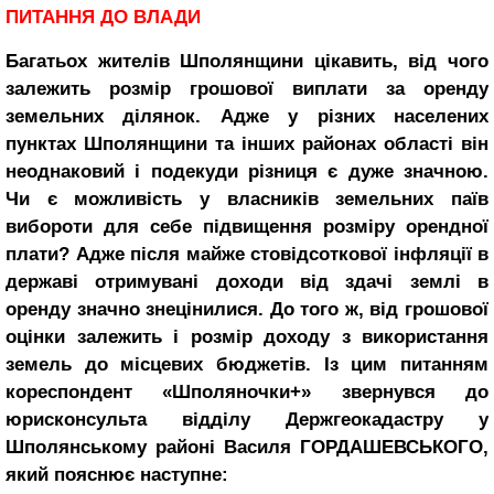
ПИТАННЯ ДО ВЛАДИ
Багатьох жителів Шполянщини цікавить, від чого
залежить розмір грошової виплати за оренду
земельних ділянок. Адже у різних населених
пунктах Шполянщини та інших районах області він
неоднаковий і подекуди різниця є дуже значною.
Чи є можливість у власників земельних паїв
вибороти для себе підвищення розміру орендної
плати? Адже після майже стовідсоткової інфляції в
державі отримувані доходи від здачі землі в
оренду значно знецінилися. До того ж, від грошової
оцінки залежить і розмір доходу з використання
земель до місцевих бюджетів. Із цим питанням
кореспондент «Шполяночки+» звернувся до
юрисконсульта відділу Держгеокадастру у
Шполянському районі Василя ГОРДАШЕВСЬКОГО,
який пояснює наступне: