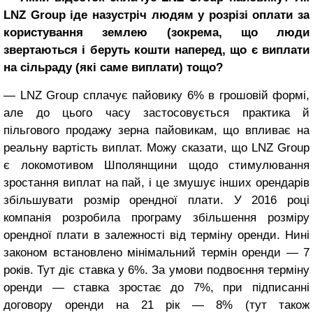
LNZ Group іде назустріч людям у розрізі оплати за
користування землею (зокрема, що люди
звертаються і беруть кошти наперед, що є виплати
на сільраду (які саме виплати) тощо?
— LNZ Group сплачує пайовику 6% в грошовій формі,
але до цього часу застосовується практика й
пільгового продажу зерна пайовикам, що впливає на
реальну вартість виплат. Можу сказати, що LNZ Group
є локомотивом Шполянщини щодо стимулювання
зростання виплат на пай, і це змушує інших орендарів
збільшувати розмір орендної плати. У 2016 році
компанія розробила програму збільшення розміру
орендної плати в залежності від терміну оренди. Нині
законом встановлено мінімальний термін оренди — 7
років. Тут діє ставка у 6%. За умови подвоєння терміну
оренди — ставка зростає до 7%, при підписанні
договору оренди на 21 рік — 8% (тут також