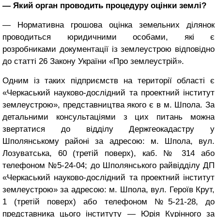
— Який орган проводить процедуру оцінки землі?
— Нормативна грошова оцінка земельних ділянок
проводиться юридичними особами, які є
розробниками документації із землеустрою відповідно
до статті 26 Закону України «Про землеустрій».
Одним із таких підприємств на території області є
«Черкаський науково-дослідний та проектний інститут
землеустрою», представництва якого є в м. Шпола. За
детальними консультаціями з цих питань можна
звертатися до відділу Держгеокадастру у
Шполянському районі за адресою: м. Шпола, вул.
Лозуватська, 60 (третій поверх), каб. № 314 або
телефоном №5-24-04; до Шполянського райвідділу ДП
«Черкаський науково-дослідний та проектний інститут
землеустрою» за адресою: м. Шпола, вул. Героїв Крут,
1 (третій поверх) або телефоном №5-21-28, до
представника цього інституту — Юрія Курінного за