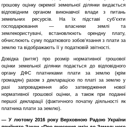
грошову оцінку окремої земельної ділянки видається
відповідним органом виконавчої влади з питань
земельних ресурсів. На їх підставі суб’єкти
господарювання — власники землі та
землекористувачі, встановлюють орендну плату,
обчислюють суму податкового зобов’язання з плати за
землю та відображають її у податковій звітності.
Довідка (витяг) про розмір нормативної грошової
оцінки земельної ділянки подається до відповідного
органу ДФС платниками плати за землю (крім
громадян) разом з декларацією по платі за землю у
разі запровадження або затвердження нової
нормативної грошової оцінки, а також при поданні
першої декларації (фактичного початку діяльності як
платника плати за землю).
— У лютому 2016 року Верховною Радою України
прийнято Закон «Про внесення змін до Земельного