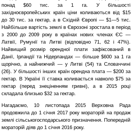
понад $60 тис. за 1 га. У більшості
західноєвропейських країн ціни коливаються від $15
до 30 тис. за гектар, а в Східній Європі — $1—5 тис.
Найбільше вартість землі в Єврозоні зростала в період
з 2000 до 2009 року в країнах нових членах ЄС —
Латвії, Румунії та Литві (відповідно 71, 62 і 47%).
Найвищий розмір орендної плати зафіксований в
Данії, Ірландії та Нідерландах — більше $600 за 1 га
щорічно, а найнижчий — у Литві (54) та Словаччині
(26). У більшості інших країн орендна плата — $200 за
гектар. В Україні її ставка коливається навколо $75 за
гектар (перед знеціненням гривні), а в 2015 році
складала близько $32 за гектар.
Нагадаємо, 10 листопада 2015 Верховна Рада
продовжила до 1 січня 2017 року мораторій на продаж
землі сільськогосподарського призначення. Попередній
мораторій діяв до 1 січня 2016 року.