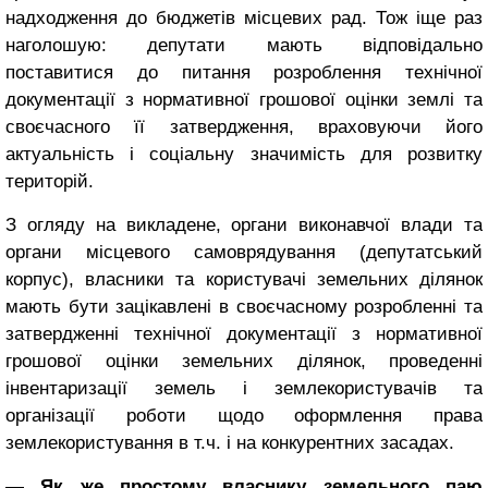
надходження до бюджетів місцевих рад. Тож іще раз
наголошую: депутати мають відповідально
поставитися до питання розроблення технічної
документації з нормативної грошової оцінки землі та
своєчасного її затвердження, враховуючи його
актуальність і соціальну значимість для розвитку
територій.
З огляду на викладене, органи виконавчої влади та
органи місцевого самоврядування (депутатський
корпус), власники та користувачі земельних ділянок
мають бути зацікавлені в своєчасному розробленні та
затвердженні технічної документації з нормативної
грошової оцінки земельних ділянок, проведенні
інвентаризації земель і землекористувачів та
організації роботи щодо оформлення права
землекористування в т.ч. і на конкурентних засадах.
— Як же простому власнику земельного паю