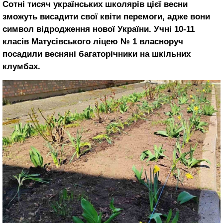
Сотні тисяч українських школярів цієї весни
зможуть висадити свої квіти перемоги, адже вони
символ відродження нової України. Учні 10-11
класів Матусівського ліцею № 1 власноруч
посадили весняні багаторічники на шкільних
клумбах.