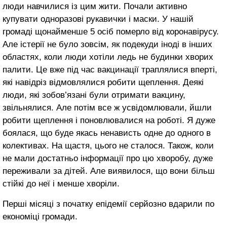
люди навчилися із цим жити. Почали активно
купувати одноразові рукавички і маски. У нашій
громаді щонайменше 5 осіб померло від коронавірусу.
Але істерії не було зовсім, як подекуди іноді в інших
областях, коли люди хотіли ледь не будинки хворих
палити. Це вже під час вакцинації траплялися вперті,
які навідріз відмовлялися робити щеплення. Деякі
люди, які зобов’язані були отримати вакцину,
звільнялися. Але потім все ж усвідомлювали, йшли
робити щеплення і поновлювалися на роботі. Я дуже
боялася, що буде якась ненависть одне до одного в
колективах. На щастя, цього не сталося. Також, коли
не мали достатньо інформації про цю хворобу, дуже
переживали за дітей. Але виявилося, що вони більш
стійкі до неї і менше хворіли.
Перші місяці з початку епідемії серйозно вдарили по
економіці громади.