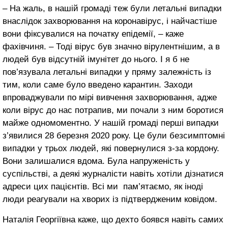
– На жаль, в нашій громаді теж були летальні випадки
внаслідок захворювання на коронавірус, і найчастіше
вони фіксувалися на початку епідемії, – каже
фахівчиня. – Тоді вірус був значно вірулентнішим, а в
людей був відсутній імунітет до нього. І я б не
пов’язувала летальні випадки у пряму залежність із
тим, коли саме було введено карантин. Заходи
впроваджували по мірі вивчення захворювання, адже
коли вірус до нас потрапив, ми почали з ним боротися
майже одномоментно. У нашій громаді перші випадки
з’явилися 28 березня 2020 року. Це були безсимптомні
випадки у трьох людей, які повернулися з-за кордону.
Вони залишалися вдома. Була напруженість у
суспільстві, а деякі журналісти навіть хотіли дізнатися
адреси цих пацієнтів. Всі ми пам’ятаємо, як іноді
люди реагували на хворих із підтвердженим ковідом.
Наталія Георгіївна каже, що дехто боявся навіть самих