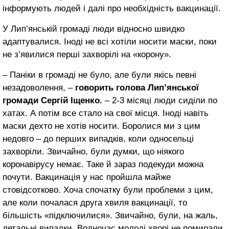
інформують людей і далі про необхідність вакцинації.
У Лип’янській громаді люди відносно швидко
адаптувалися. Іноді не всі хотіли носити маски, поки
не з’явилися перші захворілі на «корону».
– Паніки в громаді не було, але були якісь певні
незадоволення, –
говорить голова Лип’янської
громади Сергій Іщенко.
– 2-3 місяці люди сиділи по
хатах. А потім все стало на свої місця. Іноді навіть
маски дехто не хотів носити. Боролися ми з цим
недовго – до перших випадків, коли односельці
захворіли. Звичайно, були думки, що ніякого
коронавірусу немає. Таке й зараз подекуди можна
почути. Вакцинація у нас пройшла майже
стовідсотково. Хоча спочатку були проблеми з цим,
але коли почалася друга хвиля вакцинації, то
більшість «підключилися». Звичайно, були, на жаль,
летальні випадки. Водночас молоді хворі не помирали.