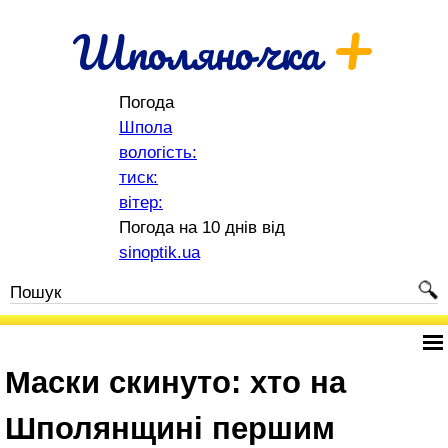
+
Шполяночка
Погода
Шпола
вологість:
тиск:
вітер:
Погода на 10 днів від
sinoptik.ua
Маски скинуто: хто на
Шполянщині першим