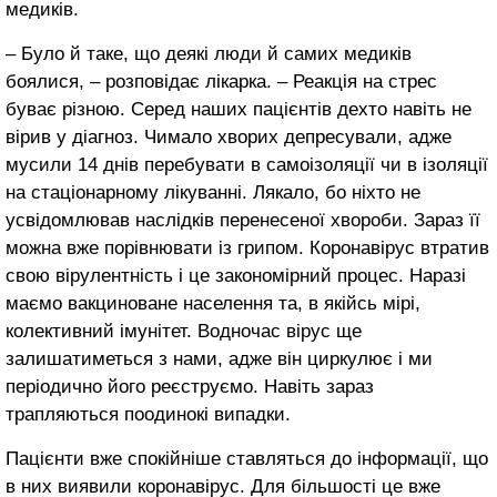
медиків.
– Було й таке, що деякі люди й самих медиків
боялися, – розповідає лікарка. – Реакція на стрес
буває різною. Серед наших пацієнтів дехто навіть не
вірив у діагноз. Чимало хворих депресували, адже
мусили 14 днів перебувати в самоізоляції чи в ізоляції
на стаціонарному лікуванні. Лякало, бо ніхто не
усвідомлював наслідків перенесеної хвороби. Зараз її
можна вже порівнювати із грипом. Коронавірус втратив
свою вірулентність і це закономірний процес. Наразі
маємо вакциноване населення та, в якійсь мірі,
колективний імунітет. Водночас вірус ще
залишатиметься з нами, адже він циркулює і ми
періодично його реєструємо. Навіть зараз
трапляються поодинокі випадки.
Пацієнти вже спокійніше ставляться до інформації, що
в них виявили коронавірус. Для більшості це вже