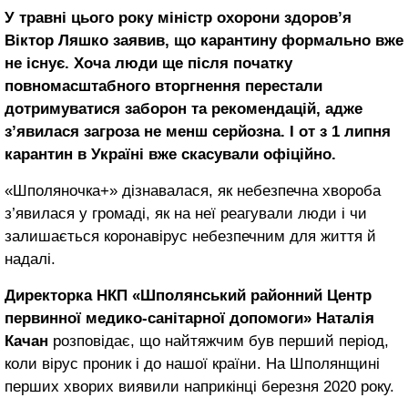
У травні цього року міністр охорони здоров’я
Віктор Ляшко заявив, що карантину формально вже
не існує. Хоча люди ще після початку
повномасштабного вторгнення перестали
дотримуватися заборон та рекомендацій, адже
з’явилася загроза не менш серйозна. І от з 1 липня
карантин в Україні вже скасували офіційно.
«Шполяночка+» дізнавалася, як небезпечна хвороба
з’явилася у громаді, як на неї реагували люди і чи
залишається коронавірус небезпечним для життя й
надалі.
Директорка НКП «Шполянський районний Центр
первинної медико-санітарної допомоги» Наталія
Качан
розповідає, що найтяжчим був перший період,
коли вірус проник і до нашої країни. На Шполянщині
перших хворих виявили наприкінці березня 2020 року.