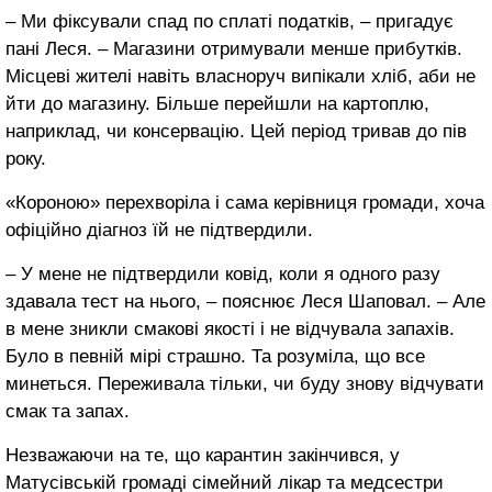
– Ми фіксували спад по сплаті податків, – пригадує
пані Леся. – Магазини отримували менше прибутків.
Місцеві жителі навіть власноруч випікали хліб, аби не
йти до магазину. Більше перейшли на картоплю,
наприклад, чи консервацію. Цей період тривав до пів
року.
«Короною» перехворіла і сама керівниця громади, хоча
офіційно діагноз їй не підтвердили.
– У мене не підтвердили ковід, коли я одного разу
здавала тест на нього, – пояснює Леся Шаповал. – Але
в мене зникли смакові якості і не відчувала запахів.
Було в певній мірі страшно. Та розуміла, що все
минеться. Переживала тільки, чи буду знову відчувати
смак та запах.
Незважаючи на те, що карантин закінчився, у
Матусівській громаді сімейний лікар та медсестри