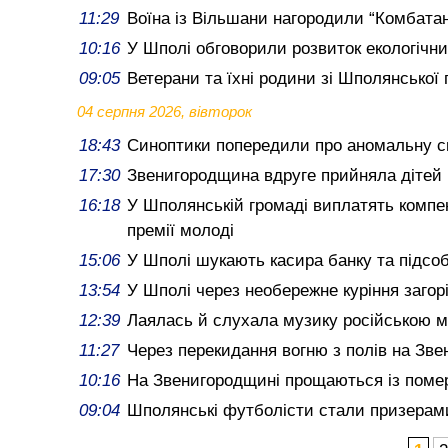
11:29
Воїна із Вільшани нагородили “Комбата
10:16
У Шполі обговорили розвиток екологічних
09:05
Ветерани та їхні родини зі Шполянської
04 серпня 2026, вівторок
18:43
Синоптики попередили про аномальну 
17:30
Звенигородщина вдруге прийняла дітей 
16:18
У Шполянській громаді виплатять компен
премії молоді
15:06
У Шполі шукають касира банку та підсобн
13:54
У Шполі через необережне куріння загор
12:39
Лаялась й слухала музику російською м
11:27
Через перекидання вогню з полів на Зве
10:16
На Звенигородщині прощаються із помер
09:04
Шполянські футболісти стали призерами