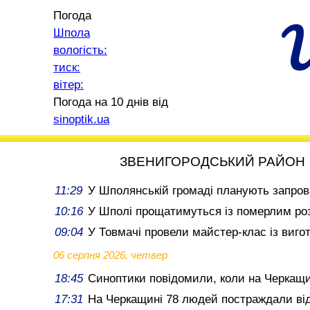
Погода
Шпола
вологість:
тиск:
вітер:
Погода на 10 днів від
sinoptik.ua
ЗВЕНИГОРОДСЬКИЙ РАЙОН
11:29
У Шполянській громаді планують запров
10:16
У Шполі прощатимуться із померлим ро
09:04
У Товмачі провели майстер-клас із виго
06 серпня 2026, четвер
18:45
Синоптики повідомили, коли на Черкащи
17:31
На Черкащині 78 людей постраждали від