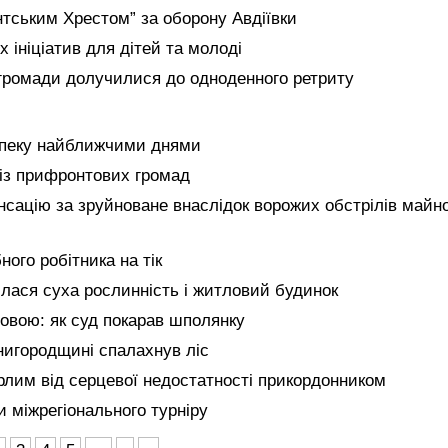
нтським Хрестом” за оборону Авдіївки
 ініціатив для дітей та молоді
 громади долучилися до одноденного ретриту
спеку найближчими днями
із прифронтових громад
сацію за зруйноване внаслідок ворожих обстрілів майно
ого робітника на тік
ілася суха рослинність і житловий будинок
овою: як суд покарав шполянку
нигородщині спалахнув ліс
лим від серцевої недостатності прикордонником
 міжрегіонального турніру