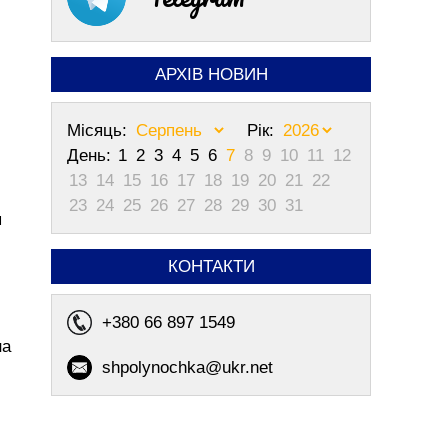
АРХІВ НОВИН
Місяць:
Рік:
День:
1
2
3
4
5
6
7
8
9
10
11
12
13
14
15
16
17
18
19
20
21
22
23
24
25
26
27
28
29
30
31
я
КОНТАКТИ
+380 66 897 1549
на
shpolynochka@ukr.net