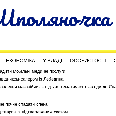
Шполяночка
ЕКОНОМІКА
У ВЛАДІ
ОСОБИСТОСТІ
адити мобільні медичні послуги
звідником-сапером із Лебедина
товлення маковійчиків під час тематичного заходу до Спа
ні почне спадати спека
 тварин із підтвердженим сказом