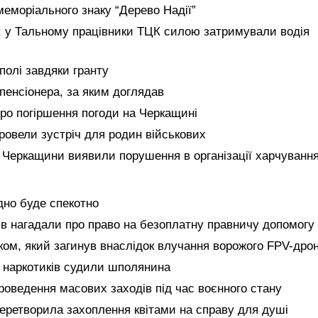
еморіального знаку “Дерево Надії”
: у Тальному працівники ТЦК силою затримували водія
полі завдяки гранту
 пенсіонера, за яким доглядав
про погіршення погоди на Черкащині
провели зустріч для родин військових
и Черкащини виявили порушення в організації харчуванн
дно буде спекотно
ів нагадали про право на безоплатну правничу допомогу
ом, який загинув внаслідок влучання ворожого FPV-дро
я наркотиків судили шполянина
оведення масових заходів під час воєнного стану
еретворила захоплення квітами на справу для душі