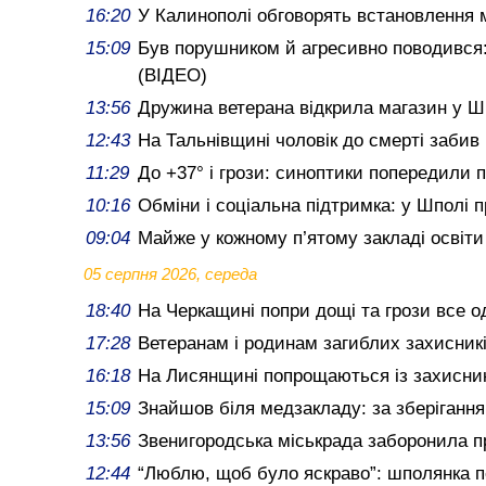
16:20
У Калинополі обговорять встановлення м
15:09
Був порушником й агресивно поводився
(ВІДЕО)
13:56
Дружина ветерана відкрила магазин у Ш
12:43
На Тальнівщині чоловік до смерті забив
11:29
До +37° і грози: синоптики попередили 
10:16
Обміни і соціальна підтримка: у Шполі 
09:04
Майже у кожному п’ятому закладі освіт
05 серпня 2026, середа
18:40
На Черкащині попри дощі та грози все о
17:28
Ветеранам і родинам загиблих захисник
16:18
На Лисянщині попрощаються із захисник
15:09
Знайшов біля медзакладу: за зберіганн
13:56
Звенигородська міськрада заборонила пр
12:44
“Люблю, щоб було яскраво”: шполянка п