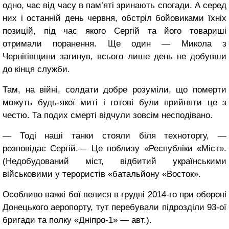
одно, час від часу в пам’яті зринають спогади. А серед
них і останній день червня, обстріл бойовиками їхніх
позицій, під час якого Сергій та його товариші
отримали поранення. Ще один — Микола з
Чернігівщини загинув, всього лише день не добувши
до кінця служби.
Там, на війні, солдати добре розуміли, що померти
можуть будь-якої миті і готові були прийняти це з
честю. Та подих смерті відчули зовсім несподівано.
— Тоді наші танки стояли біля техноторгу, —
розповідає Сергій.— Це поблизу «Республіки «Міст».
(Недобудований міст, відбитий українськими
військовими у терористів «батальйону «Восток».
Особливо важкі бої велися в грудні 2014-го при обороні
Донецького аеропорту, тут перебували підрозділи 93-ої
бригади та полку «Дніпро-1» — авт.).