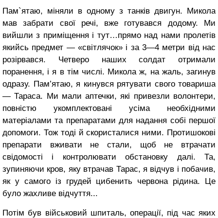
Пам`ятаю, міняли в одному з танків двигун. Микола
мав забрати свої речі, вже готувався додому. Ми
вийшли з приміщення і тут…прямо над нами пролетів
якийсь предмет — «світлячок» і за 3—4 метри від нас
розірвався. Четверо наших солдат отримали
поранення, і я в тім числі. Микола ж, на жаль, загинув
одразу. Пам’ятаю, я кинувся рятувати свого товариша
— Тараса. Ми мали аптечки, які привезли волонтери,
повністю укомплектовані усіма необхідними
матеріалами та препаратами для надання собі першої
допомоги. Тож тоді й скористалися ними. Протишокові
препарати вживати не стали, щоб не втрачати
свідомості і контролювати обстановку далі. Та,
зупиняючи кров, яку втрачав Тарас, я відчув і побачив,
як у самого із грудей цибенить червона рідина. Це
було жахливе відчуття...
Потім був військовий шпиталь, операції, під час яких