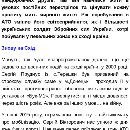
найдорожчих друзів, там він навчився жити в
умовах постійних перестрілок та цінувати кожну
прожиту мить мирного життя. Рік перебування в
АТО змінив його світосприйняття, як і більшості
українських солдат Збройних сил України, котрі
побували у пекельних зонах на сході країни.
Знову на Схід
Мабуть, так було «запрограмовано» долею, що ще
задовго до воєн-них подій на сході країни, у 2009 році,
Сергій Прудиус із с.Терешки був призваний на
строкову службу саме у м.Донецьк і проходив її у
військах протиповітряної оборони механіком-водієм
установки «Бук-М1». Повернутися в ті місця довелося
через шість років. Але вже за інших умов… на війну.
У січні 2015 року, отримавши повістку з військкомату
про мобілізацію, Сергій Вікторович наступного ж дня
вже був у дорозі. Навчання перед поїздкою в зону АТО