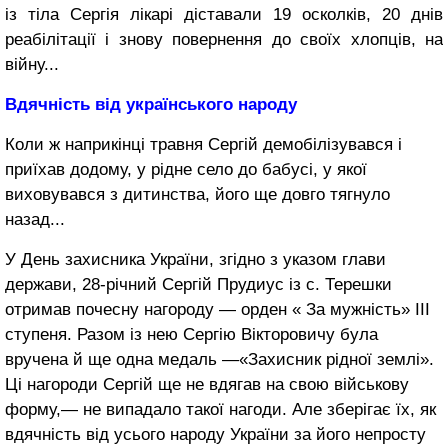
із тіла Сергія лікарі діставали 19 осколків, 20 днів
реабілітації і знову повернення до своїх хлопців, на
війну...
Вдячність
від українського
народу
Коли ж наприкінці травня Сергій демобілізувався і
приїхав додому, у рідне село до бабусі, у якої
виховувався з дитинства, його ще довго тягнуло
назад...
У День захисника України, згідно з указом глави
держави, 28-річний Сергій Прудиус із с. Терешки
отримав почесну нагороду — орден « За мужність» ІІІ
ступеня. Разом із нею Сергію Вікторовичу була
вручена й ще одна медаль —«Захисник рідної землі».
Ці нагороди Сергій ще не вдягав на свою військову
форму,— не випадало такої нагоди. Але зберігає їх, як
вдячність від усього народу України за його непросту