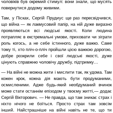
чоловіків був окремий стимул: вони знали, що мусять
повернутися додому живими.
Там, у Пісках, Сергій Прудиус ще раз пересвідчився,
що війна — як лакмусовий папір, на ній дуже виразно
проявляються всі людські якості. Коли людина
потрапляє в екстремальні умови, приховати чи зіграти
роль когось, а не себе істинного, дуже важко. Саме
тому ті, хто пліч-о-пліч пройшли цією важкою дорогою,
добре розкрили себе і свої людські якості, дуже
цінують справжню чоловічу дружбу, підтримку…
— На війні не можна жити і мислити так, як удома. Там
кожен крок, кожна дія мають бути продуманими,
осмисленими. Адже будь-який необдуманий вчинок
може стати останнім епізодом у твоєму житті,— додає
Сергій Вікторович. — Не правда, що там зникає страх і
ніхто нічого не боїться. Просто страх там зовсім
інший. Найстрашніше на війні навіть не те, що ти