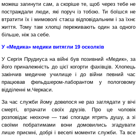
можеш загинути сам, а скоріше те, щоб через тебе не
постраждали люди, які поруч із тобою. Ти боїшся не
втратити їх і мимоволі стаєш відповідальним і за їхнє
життя. Тому там хлопці переживають один за одного
більше, ніж за себе.
У «Медика»
медики витягли
19 осколків
У Сергія Прудиуса на війні був позивний «Медик», за
його приналежність до цієї когорти фахівців. Хлопець
закінчив медичне училище і до війни певний час
працював фельдшером-лаборантом у пологовому
відділенні м.Черкаси.
За час служби йому довелося не раз заглядати у вічі
смерті, втрачати своїх друзів. Про це чоловік
розповідає неохоче — такі спогади ятрять душу, а зі
своїми побратимами вони домовились згадувати
лише приємні, добрі і веселі моменти служби. Та все