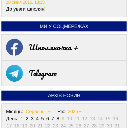
10 січня 2016, 18:19
До уваги шполян!
МИ У СОЦМЕРЕЖАХ
Шполяночка +
Telegram
АРХІВ НОВИН
Місяць:
Рік:
День:
1
2
3
4
5
6
7
8
9
10
11
12
13
14
15
16
17
18
19
20
21
22
23
24
25
26
27
28
29
30
31