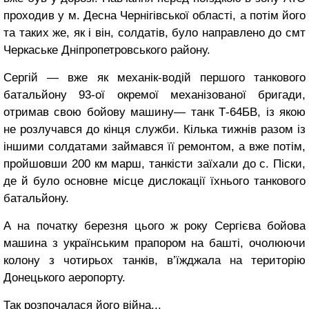
проходив у м. Десна Чернігівської області, а потім його
та таких же, як і він, солдатів, було направлено до смт
Черкаське Дніпропетровського району.
Сергій — вже як механік-водій першого танкового
батальйону 93-ої окремої механізованої бригади,
отримав свою бойову машину— танк Т-64БВ, із якою
не розлучався до кінця служби. Кілька тижнів разом із
іншими солдатами займався її ремонтом, а вже потім,
пройшовши 200 км марш, танкісти заїхали до с. Піски,
де й було основне місце дислокації їхнього танкового
батальйону.
А на початку березня цього ж року Сергієва бойова
машина з українським прапором на башті, очолюючи
колону з чотирьох танків, в’їжджала на територію
Донецького аеропорту.
Так розпочалася його війна...