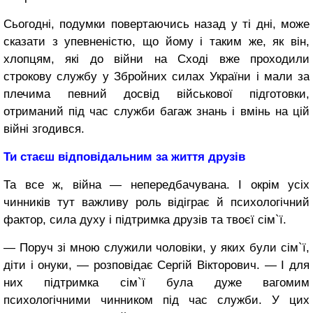
Сьогодні, подумки повертаючись назад у ті дні, може
сказати з упевненістю, що йому і таким же, як він,
хлопцям, які до війни на Сході вже проходили
строкову службу у Збройних силах України і мали за
плечима певний досвід військової підготовки,
отриманий під час служби багаж знань і вмінь на цій
війні згодився.
Ти стаєш відповідальним
за життя друзів
Та все ж, війна — непередбачувана. І окрім усіх
чинників тут важливу роль відіграє й психологічний
фактор, сила духу і підтримка друзів та твоєї сім`ї.
— Поруч зі мною служили чоловіки, у яких були сім`ї,
діти і онуки, — розповідає Сергій Вікторович. — І для
них підтримка сім`ї була дуже вагомим
психологічними чинником під час служби. У цих