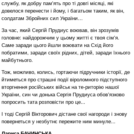
службу, як добру пам’ять про ті довгі місяці, які
довелося перенести і йому, і багатьом таким, як він,
солдатам Збройних сил України…
За час, який Сергій Прудиус воював, він зрозумів
головне: найдорожчим у цьому житті є твоя сім’я.
Саме заради цього йшли воювати на Схід його
побратими, заради своїх рідних, дітей, заради їхнього
майбутнього.
Тож, можливо, колись, гортаючи підручники історії, де
йтиметься про страшні події віроломного підступного
вторгнення російських військ на те-риторію нашої
України, син чи донька Сергія Прудиуса обов’язково
попросить тата розповісти про це...
І тоді Сергій Вікторович дістане свої нагороди і знову
повернеться у незбутнє пережите ним минуле...
Лариса БАЧИНСЬКА.