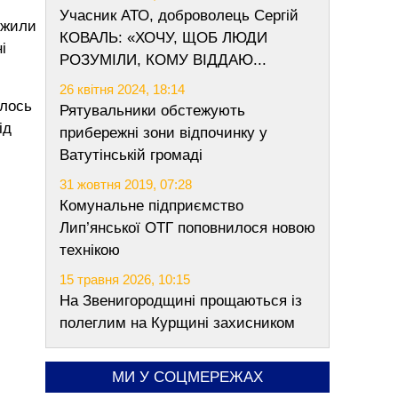
Учасник АТО, доброволець Сергій
ужили
КОВАЛЬ: «ХОЧУ, ЩОБ ЛЮДИ
і
РОЗУМІЛИ, КОМУ ВІДДАЮ...
26 квітня 2024, 18:14
илось
Рятувальники обстежують
ід
прибережні зони відпочинку у
Ватутінській громаді
31 жовтня 2019, 07:28
Комунальне підприємство
Лип’янської ОТГ поповнилося новою
технікою
15 травня 2026, 10:15
На Звенигородщині прощаються із
полеглим на Курщині захисником
МИ У СОЦМЕРЕЖАХ