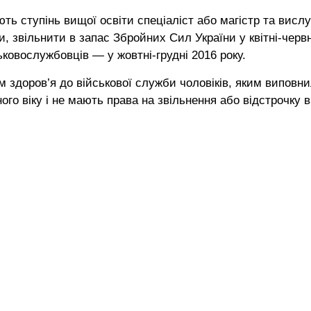
ють ступінь вищої освіти спеціаліст або магістр та висл
и, звільнити в запас Збройних Сил України у квітні-червн
ьковослужбовців — у жовтні-грудні 2016 року.
 здоров’я до військової служби чоловіків, яким виповн
ного віку і не мають права на звільнення або відстрочку в