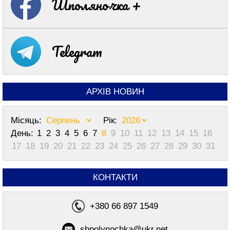
Шполяночка +
Telegram
АРХІВ НОВИН
Місяць:
Рік:
День:
1
2
3
4
5
6
7
8
9
10
11
12
13
14
15
16
17
18
19
20
21
22
23
24
25
26
27
28
29
30
31
КОНТАКТИ
+380 66 897 1549
shpolynochka@ukr.net