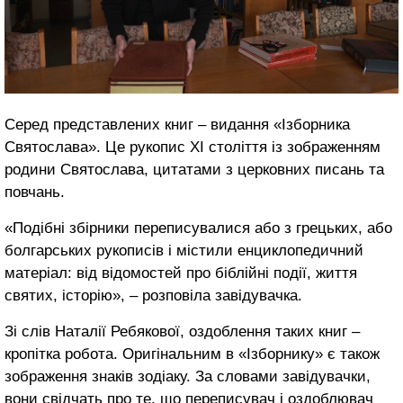
Серед представлених книг – видання «Ізборника
Святослава». Це рукопис ХІ століття із зображенням
родини Святослава, цитатами з церковних писань та
повчань.
«Подібні збірники переписувалися або з грецьких, або
болгарських рукописів і містили енциклопедичний
матеріал: від відомостей про біблійні події, життя
святих, історію», – розповіла завідувачка.
Зі слів Наталії Ребякової, оздоблення таких книг –
кропітка робота. Оригінальним в «Ізборнику» є також
зображення знаків зодіаку. За словами завідувачки,
вони свідчать про те, що переписувач і оздоблювач