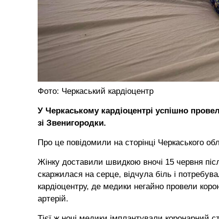
Фото: Черкаський кардіоцентр
У Черкаському кардіоцентрі успішно провели
зі Звенигородки.
Про це повідомили на сторінці Черкаського обл
Жінку доставили швидкою вночі 15 червня після 
скаржилася на серце, відчула біль і потребува
кардіоцентру, де медики негайно провели кор
артерій.
Тієї ж ночі медики імплантували коронарний с