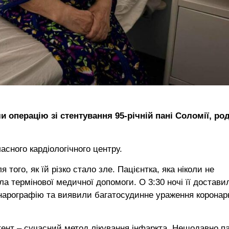
 операцію зі стентування 95-річній пані Соломії, ро
асного кардіологічного центру.
того, як їй різко стало зле. Пацієнтка, яка ніколи не
ла термінової медичної допомоги. О 3:30 ночі її достави
онарографію та виявили багатосудинне ураження коронар
тент – сучасний метод лікування інфаркта. Нещодавно па