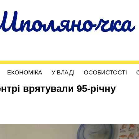
Шполяночка
ЕКОНОМІКА
У ВЛАДІ
ОСОБИСТОСТІ
нтрі врятували 95-річну
и