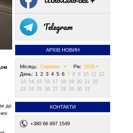
Telegram
АРХІВ НОВИН
Місяць:
Рік:
дом
День:
1
2
3
4
5
6
7
8
9
10
11
12
13
14
15
16
17
18
19
20
21
22
23
24
25
26
27
28
29
30
31
ли до
КОНТАКТИ
них
+380 66 897 1549
ні