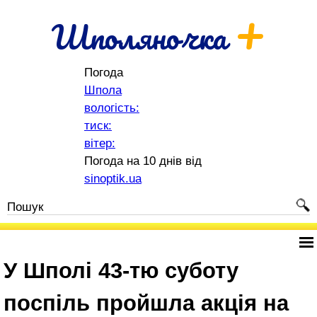
+
Шполяночка
Погода
Шпола
вологість:
тиск:
вітер:
Погода на 10 днів від
sinoptik.ua
У Шполі 43-тю суботу
поспіль пройшла акція на