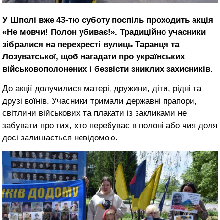
У Шполі вже 43-тю суботу поспіль проходить акція
«Не мовчи! Полон убиває!». Традиційно учасники
зібралися на перехресті вулиць Таранця та
Лозуватської, щоб нагадати про українських
військовополонених і безвісти зниклих захисників.
До акції долучилися матері, дружини, діти, рідні та
друзі воїнів. Учасники тримали державні прапори,
світлини військових та плакати із закликами не
забувати про тих, хто перебуває в полоні або чия доля
досі залишається невідомою.