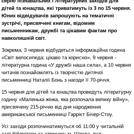
серію пізнавальних і літературних заходів для
дітей та юнацтва, які триватимуть із 3 по 15 червня.
Юних відвідувачів запрошують на тематичні
зустрічі, присвячені книгам, відомим
письменникам, дружбі та цікавим фактам про
навколишній світ.
Зокрема, 3 червня відбудеться інформаційна година
«Світ велосипеда: цікаво та корисно», 9 червня -
літературна година «У дружбі наша сила», а 10 червня
читачів познайомлять із творчістю дитячої
письменниці Наталії Бонь з нагоди її 70-річчя.
15 червня для дітей та юнацтва проведуть літературну
годину «Маленька жінка, яка розпочала велику війну»,
присвячену 215-річчю від дня народження
американської письменниці Гаррієт Бічер-Стоу.
Усі заходи розпочинатимуться об 11:00 у читальній
залі бібліотеки за адресою: м. Шпола, вул.