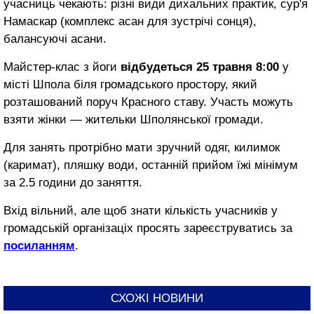
учасниць чекають: різні види дихальних практик, сур'я
Намаскар (комплекс асан для зустрічі сонця),
балансуючі асани.
Майстер-клас з йоги
відбудеться 25 травня 8:00
у
місті Шпола біля громадського простору, який
розташований поруч Красного ставу. Участь можуть
взяти жінки — жительки Шполянської громади.
Для занять протрібно мати зручний одяг, килимок
(каримат), пляшку води, останній прийом їжі мінімум
за 2.5 години до заняття.
Вхід вільний, але щоб знати кількість учасників у
громадській організаціх просять зареєструватись за
посиланням
.
СХОЖІ НОВИНИ