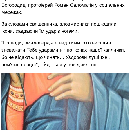
Богородиці протоієрей Роман Саломатін у соціальних
мережах.
За словами священника, зловмисники пошкодили
ікони, завдаючи їм ударів ногами.
"Господи, змилосердься над тими, хто вирішив
зневажати Тебе ударами ніг по іконах нашої каплички,
бо не відають, що чинять... Уздорови душі їхні,
пом'якш серцяї", - йдеться у повідомленні.