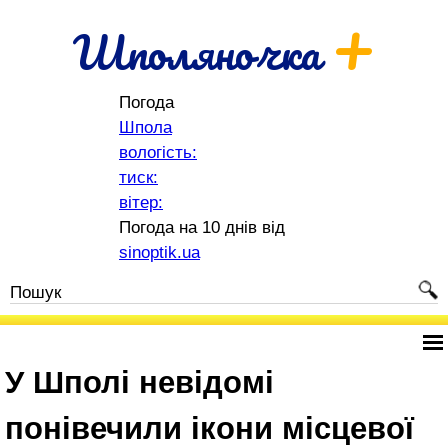
+
Шполяночка
Погода
Шпола
вологість:
тиск:
вітер:
Погода на 10 днів від
sinoptik.ua
У Шполі невідомі
понівечили ікони місцевої