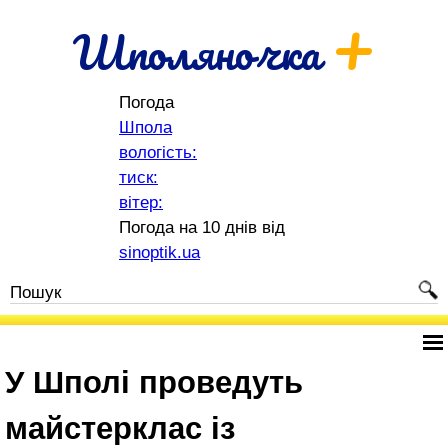
+
Шполяночка
Погода
Шпола
вологість:
тиск:
вітер:
Погода на 10 днів від
sinoptik.ua
У Шполі проведуть
майстерклас із