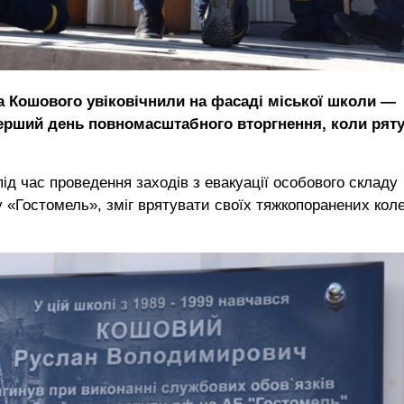
а Кошового увіковічнили на фасаді міської школи —
перший день повномасштабного вторгнення, коли рят
ід час проведення заходів з евакуації особового складу
 «Гостомель», зміг врятувати своїх тяжкопоранених коле
.