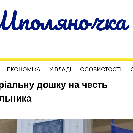
Шполяночка
ЕКОНОМІКА
У ВЛАДІ
ОСОБИСТОСТІ
ріальну дошку на честь
альника