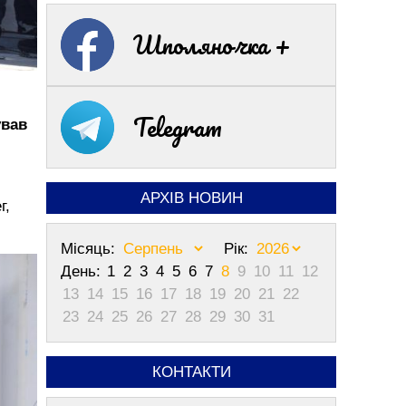
Шполяночка +
Telegram
ував
АРХІВ НОВИН
г,
Місяць:
Рік:
День:
1
2
3
4
5
6
7
8
9
10
11
12
13
14
15
16
17
18
19
20
21
22
23
24
25
26
27
28
29
30
31
КОНТАКТИ