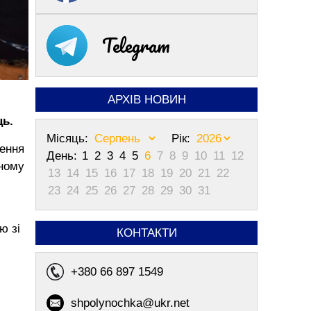
Telegram
АРХІВ НОВИН
ць.
Місяць:
Рік:
чення
День:
1
2
3
4
5
6
7
8
9
10
11
12
аному
13
14
15
16
17
18
19
20
21
22
23
24
25
26
27
28
29
30
31
ю зі
КОНТАКТИ
+380 66 897 1549
й
shpolynochka@ukr.net