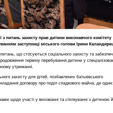
ї з питань захисту прав дитини виконавчого комітету
уванням заступниці міського голови Ірини Каландире
у питань, що стосуються соціального захисту та забезпе
продовження терміну перебування дитини у спеціалізов
вному утриманні.
ьного захисту для дітей, позбавлених батьківського
кладання договору про поділ спадкового майна, де одніє
ками щодо участі у вихованні та спілкуванні з дитиною 