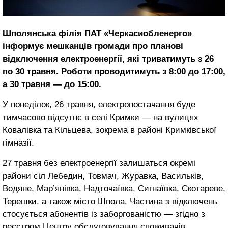
Шполянська філія ПАТ «Черкасиобленерго»
інформує мешканців громади про планові
відключення електроенергії, які триватимуть з 26
по 30 травня. Роботи проводитимуть з 8:00 до 17:00,
а 30 травня — до 15:00.
У понеділок, 26 травня, електропостачання буде
тимчасово відсутнє в селі Кримки — на вулицях
Ковалівка та Кільцева, зокрема в районі Кримківської
гімназії.
27 травня без електроенергії залишаться окремі
райони сіл Лебедин, Товмач, Журавка, Васильків,
Водяне, Мар’янівка, Надточаївка, Сигнаївка, Скотареве,
Терешки, а також місто Шпола. Частина з відключень
стосується абонентів із заборгованістю — згідно з
реєстром Центру обслуговування споживачів.