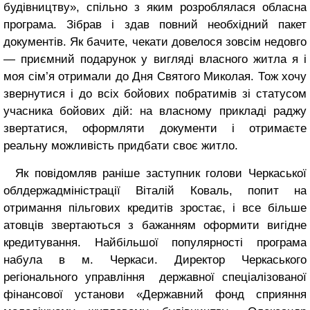
будівництву», спільно з яким розроблялася обласна
програма. Зібрав і здав повний необхідний пакет
документів. Як бачите, чекати довелося зовсім недовго
— приємний подарунок у вигляді власного житла я і
моя сім’я отримали до Дня Святого Миколая. Тож хочу
звернутися і до всіх бойових побратимів зі статусом
учасника бойових дій: на власному прикладі раджу
звертатися, оформляти документи і отримаєте
реальну можливість придбати своє житло.
Як повідомляв раніше заступник голови Черкаської
облдержадміністрації Віталій Коваль, попит на
отримання пільгових кредитів зростає, і все більше
атовців звертаються з бажанням оформити вигідне
кредитування. Найбільшої популярності програма
набула в м. Черкаси. Директор Черкаського
регіонального управління державної спеціалізованої
фінансової установи «Державний фонд сприяння