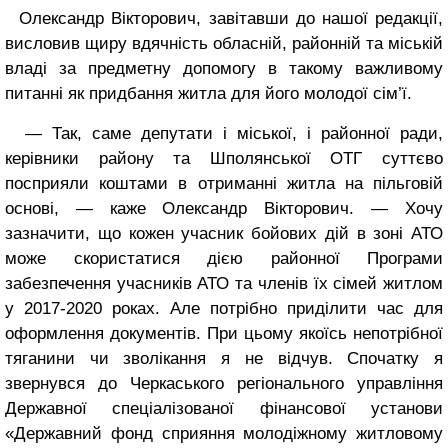
Олександр Вікторович, завітавши до нашої редакції,
висловив щиру вдячність обласній, районній та міській
владі за предметну допомогу в такому важливому
питанні як придбання житла для його молодої сім’ї.
— Так, саме депутати і міської, і районної ради,
керівники району та Шполянської ОТГ суттєво
посприяли коштами в отриманні житла на пільговій
основі, — каже Олександр Вікторович. — Хочу
зазначити, що кожен учасник бойових дій в зоні АТО
може скористатися дією районної Програми
забезпечення учасників АТО та членів їх сімей житлом
у 2017-2020 роках. Але потрібно приділити час для
оформлення документів. При цьому якоїсь непотрібної
тяганини чи зволікання я не відчув. Спочатку я
звернувся до Черкаського регіонального управління
Державної спеціалізованої фінансової установи
«Державний фонд сприяння молодіжному житловому