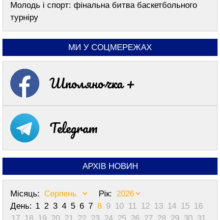
Молодь і спорт: фінальна битва баскетбольного
турніру
МИ У СОЦМЕРЕЖАХ
Шполяночка +
Telegram
АРХІВ НОВИН
Місяць:
Рік:
День:
1
2
3
4
5
6
7
8
9
10
11
12
13
14
15
16
17
18
19
20
21
22
23
24
25
26
27
28
29
30
31