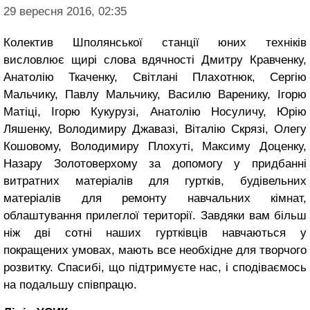
29 вересня 2016, 02:35
Колектив Шполянської станції юних техніків
висловлює щирі слова вдячності Дмитру Кравченку,
Анатолію Ткаченку, Світлані Плахотнюк, Сергію
Мальчику, Павлу Мальчику, Василю Варенику, Ігорю
Матіці, Ігорю Кукурузі, Анатолію Носуличу, Юрію
Ляшенку, Володимиру Джавазі, Віталію Скрязі, Олегу
Кошовому, Володимиру Плохуті, Максиму Доценку,
Назару Золотоверхому за допомогу у придбанні
витратних матеріалів для гуртків, будівельних
матеріалів для ремонту навчальних кімнат,
облаштування прилеглої території. Завдяки вам більш
ніж дві сотні наших гуртківців навчаються у
покращених умовах, мають все необхідне для творчого
розвитку. Спасибі, що підтримуєте нас, і сподіваємось
на подальшу співпрацю.