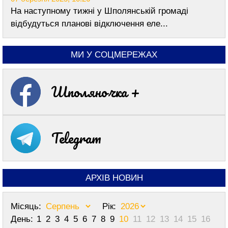
На наступному тижні у Шполянській громаді
відбудуться планові відключення еле...
МИ У СОЦМЕРЕЖАХ
Шполяночка +
Telegram
АРХІВ НОВИН
Місяць:
Рік:
День:
1
2
3
4
5
6
7
8
9
10
11
12
13
14
15
16