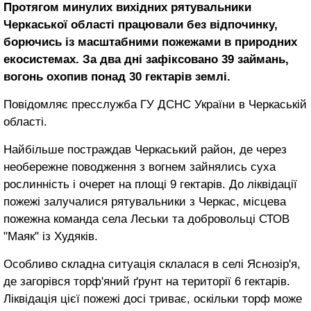
Протягом минулих вихідних рятувальники
Черкаської області працювали без відпочинку,
борючись із масштабними пожежами в природних
екосистемах. За два дні зафіксовано 39 займань,
вогонь охопив понад 30 гектарів землі.
Повідомляє пресслужба ГУ ДСНС України в Черкаській
області.
Найбільше постраждав Черкаський район, де через
необережне поводження з вогнем зайнялись суха
рослинність і очерет на площі 9 гектарів. До ліквідації
пожежі залучалися рятувальники з Черкас, місцева
пожежна команда села Леськи та добровольці СТОВ
"Маяк" із Худяків.
Особливо складна ситуація склалася в селі Яснозір'я,
де загорівся торф'яний ґрунт на території 6 гектарів.
Ліквідація цієї пожежі досі триває, оскільки торф може