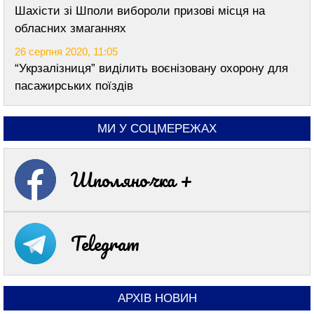
Шахісти зі Шполи вибороли призові місця на
обласних змаганнях
26 серпня 2020, 11:05
“Укрзалізниця” виділить воєнізовану охорону для
пасажирських поїздів
МИ У СОЦМЕРЕЖАХ
Шполяночка +
Telegram
АРХІВ НОВИН