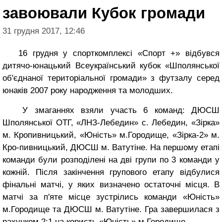
завоювали Кубок громади
31 грудня 2017, 12:46
16 грудня у спорткомплексі «Спорт +» відбувся
дитячо-юнацький Всеукраїнський кубок «Шполянської
об'єднаної територіальної громади» з футзалу серед
юнаків 2007 року народження та молодших.
У змаганнях взяли участь 6 команд: ДЮСШ
Шполянської ОТГ, «ЛНЗ-Лебедин» с. Лебедин, «Зірка»
м. Кропивницький, «Юність» м.Городище, «Зірка-2» м.
Кро-пивницький, ДЮСШ м. Ватутіне. На першому етапі
команди були розподілені на дві групи по 3 команди у
кожній. Після закінчення групового етапу відбулися
фінальні матчі, у яких визначено остаточні місця. В
матчі за п'яте місце зустрілись команди «Юність»
м.Городище та ДЮСШ м. Ватутіне. Гра завершилася з
рахунком 2:1 на користь «Юність» м.Городище.