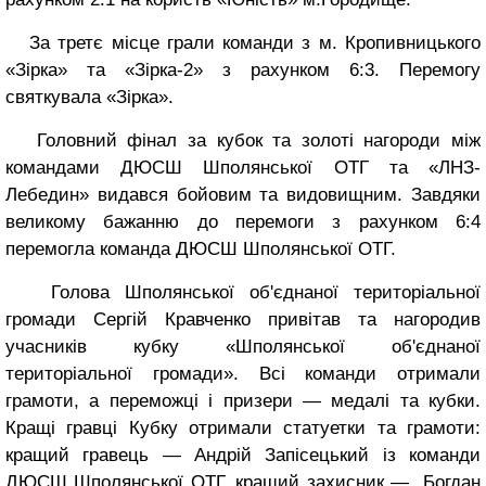
За третє місце грали команди з м. Кропивницького
«Зірка» та «Зірка-2» з рахунком 6:3. Перемогу
святкувала «Зірка».
Головний фінал за кубок та золоті нагороди між
командами ДЮСШ Шполянської ОТГ та «ЛНЗ-
Лебедин» видався бойовим та видовищним. Завдяки
великому бажанню до перемоги з рахунком 6:4
перемогла команда ДЮСШ Шполянської ОТГ.
Голова Шполянської об'єднаної територіальної
громади Сергій Кравченко привітав та нагородив
учасників кубку «Шполянської об'єднаної
територіальної громади». Всі команди отримали
грамоти, а переможці і призери — медалі та кубки.
Кращі гравці Кубку отримали статуетки та грамоти:
кращий гравець — Андрій Запісецький із команди
ДЮСШ Шполянської ОТГ, кращий захисник — Богдан