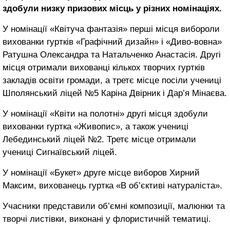
здобули низку призових місць у різних номінаціях.
У номінації «Квітуча фантазія» перші місця вибороли
вихованки гуртків «Графічний дизайн» і «Диво-вовна»
Ратушна Олександра та Натальченко Анастасія. Другі
місця отримали вихованці кількох творчих гуртків
закладів освіти громади, а третє місце посіли учениці
Шполянський ліцей №5 Каріна Двірник і Дар’я Мінаєва.
У номінації «Квіти на полотні» другі місця здобули
вихованки гуртка «Живопис», а також учениці
Лебединський ліцей №2. Третє місце отримали
учениці Сигнаївський ліцей.
У номінації «Букет» друге місце виборов Хирний
Максим, вихованець гуртка «В об’єктиві натураліста».
Учасники представили об’ємні композиції, малюнки та
творчі листівки, виконані у флористичній тематиці.