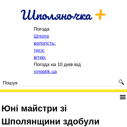
+
Шполяночка
Погода
Шпола
вологість:
тиск:
вітер:
Погода на 10 днів від
sinoptik.ua
Юні майстри зі
Шполянщини здобули