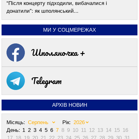
“Після концерту підходили, вибачалися і
донатили”: як шполянський...
МИ У СОЦМЕРЕЖАХ
Шполяночка +
Telegram
АРХІВ НОВИН
Місяць:
Рік:
День:
1
2
3
4
5
6
7
8
9
10
11
12
13
14
15
16
17
18
19
20
21
22
23
24
25
26
27
28
29
30
31