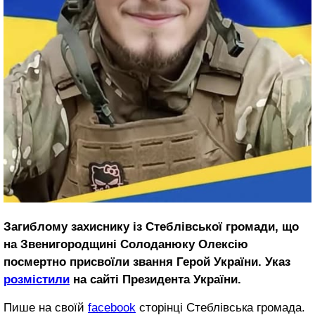
Загиблому захиснику із Стеблівської громади, що
на Звенигородщині
Солоданюку
Олексію
посмертно присвоїли звання Герой України. Указ
розмістили
на сайті Президента України.
Пише на своїй
facebook
сторінці Стеблівська громада.