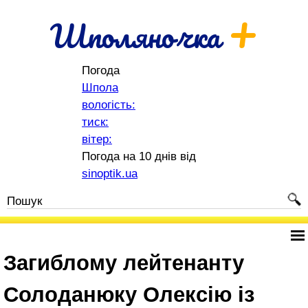
+
Шполяночка
Погода
Шпола
вологість:
тиск:
вітер:
Погода на 10 днів від
sinoptik.ua
Загиблому лейтенанту
Солоданюку Олексію із