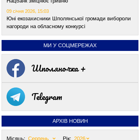
Нацбанк зміцнює гривню
09 січня 2026, 15:03
Юні екозахисники Шполянської громади вибороли
нагороди на обласному конкурсі
МИ У СОЦМЕРЕЖАХ
Шполяночка +
Telegram
АРХІВ НОВИН
Місяць:
Рік: