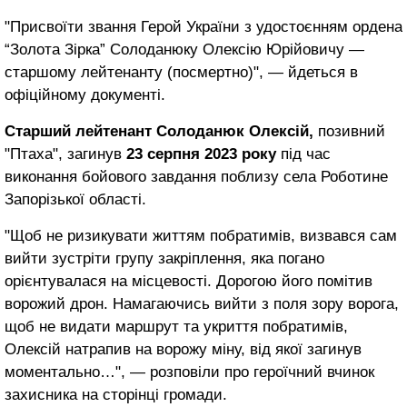
"Присвоїти звання Герой України з удостоєнням ордена
“Золота Зірка” Солоданюку Олексію Юрійовичу —
старшому лейтенанту (посмертно)", — йдеться в
офіційному документі.
Старший лейтенант Солоданюк Олексій,
позивний
"Птаха", загинув
23 серпня 2023 року
під час
виконання бойового завдання поблизу села Роботине
Запорізької області.
"Щоб не ризикувати життям побратимів, визвався сам
вийти зустріти групу закріплення, яка погано
орієнтувалася на місцевості. Дорогою його помітив
ворожий дрон. Намагаючись вийти з поля зору ворога,
щоб не видати маршрут та укриття побратимів,
Олексій натрапив на ворожу міну, від якої загинув
моментально…", — розповіли про героїчний вчинок
захисника на сторінці громади.