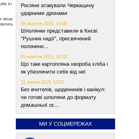
му, в.г.
Росіяни атакували Черкащину
ударними дронами
а місце
08 жовтня 2025, 14:58
уватись
Шполянки представили в Києві
“Рушник надії”, присвячений
полонени...
05 жовтня 2015, 20:32
Що таке картопляна хвороба хліба і
як убезпечити себе від неї
11 липня 2019, 13:07
Без вчителів, щоденників і канікул:
чи готові шполяни до формату
домашньої ос...
МИ У СОЦМЕРЕЖАХ