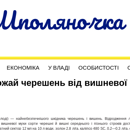
Шполяночка
ЕКОНОМІКА
У ВЛАДІ
ОСОБИСТОСТІ
ожай черешень від вишневої
плоді) — найнебезпечнішого шкідника черешень і вишень. Відродження 
 вишневої мухи сорти черешні й вишні середнього і пізнього строків дос
тний сектор 12 мл на 10 л води, золон 2,8 л/га, каліпсо 480 SC, 0,2—0,3 л/га,