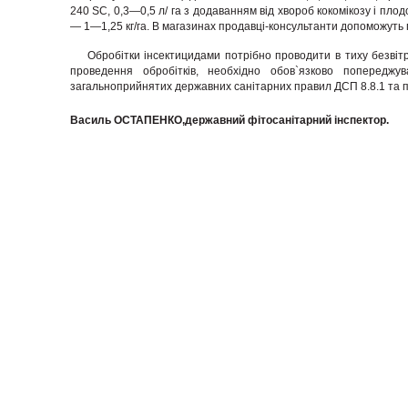
240 SC, 0,3—0,5 л/ га з додаванням від хвороб кокомікозу і плодової 
— 1—1,25 кг/га. В магазинах продавці-консультанти допоможуть 
Обробітки інсектицидами потрібно проводити в тиху безвітр
проведення обробітків, необхідно обов`язково попе­реджу
загальноприйнятих державних санітарних правил ДСП 8.8.1 та пр
Василь ОСТАПЕНКО,державний фітосанітарний інспектор.