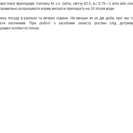
гнилі фунгіцидів: топсину М, з.п. 1кг/га, світчу 62,5, в.г. 0,75—1 кг/га або сігну
правильно розрахувати норму витрати пре­парату на 10 літрів води.
яну погоду в ранішні та вечірні години. Не менше як за дві доби, про час т
вати пасічників. При роботі з засо­бами захисту рослин слід дотрим
авил особистої гігієни.