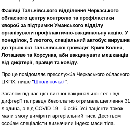
Фахівці Тальнівського відділення Черкаського
обласного центру контролю та профілактики
хвороб за підтримки Уманського відділу
організували профілактично-вакцинальну акцію. У
понеділок, 5 лютого, спеціальний автобус вирушив
до трьох сіл Тальнівської громади:
Криві Коліна,
Лоташеве та Корсунка, аби вакцинувати мешканців
від дифтерії, правця та ковіду.
Про це повідомляє пресслужба Черкаського обласного
ЦКПХ, пише "
Шполяночка+
".
Загалом під час цієї виїзної вакцинальної сесії від
дифтерії та правця безоплатно отримала щеплення 31
людина, а від COVID-19 – 6 осіб. Усі пацієнти також
мали змогу виміряти артеріальний тиск. Десятьом
особам спеціалісти визначили індекс маси тіла.