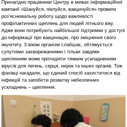
Принагідно працівники Центру в межах інформаційної
кампанії «Шануйся, піклуйся, вакцинуйся» провели
роз’яснювальну роботу щодо важливості
профілактичних щеплень для людей літнього віку.
Адже вони потребують найбільшої підтримки у доступі
до інформації про вакцинацію, про зміцнення свого
імунітету. З віком організм слабшає, обтяжується
супутніми захворюваннями і тільки завдяки
щепленням може протидіяти тяжким ускладненням
вірусів для легень, серця, нирок та інших органів. Тож
фахівці нагадали, що єдиний спосіб захиститися від
інфекцій та запобігти розвитку небезпечних
ускладнень – щеплення.