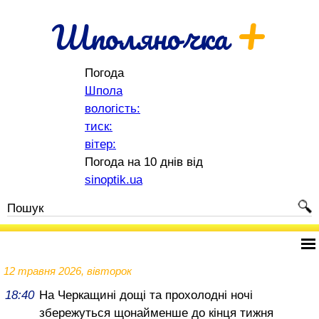
+
Шполяночка
Погода
Шпола
вологість:
тиск:
вітер:
Погода на 10 днів від
sinoptik.ua
12 травня 2026, вівторок
18:40
На Черкащині дощі та прохолодні ночі
збережуться щонайменше до кінця тижня