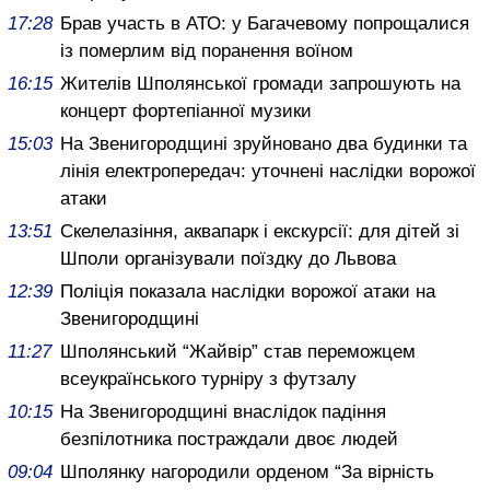
17:28
Брав участь в АТО: у Багачевому попрощалися
із померлим від поранення воїном
16:15
Жителів Шполянської громади запрошують на
концерт фортепіанної музики
15:03
На Звенигородщині зруйновано два будинки та
лінія електропередач: уточнені наслідки ворожої
атаки
13:51
Скелелазіння, аквапарк і екскурсії: для дітей зі
Шполи організували поїздку до Львова
12:39
Поліція показала наслідки ворожої атаки на
Звенигородщині
11:27
Шполянський “Жайвір” став переможцем
всеукраїнського турніру з футзалу
10:15
На Звенигородщині внаслідок падіння
безпілотника постраждали двоє людей
09:04
Шполянку нагородили орденом “За вірність