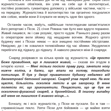
журналістських обов'язків, він узяв на себе ще й волонтерські,
постійно роз­возить гуманітарну допомогу у військові частини, часто —
на передову. Журналістика й волонтерство так органічно поєдналися
між собою, мов­би вони й існувати не можуть одне без одного.
Останнім часом, мабуть, найбільше телеглядачам запам’яталися
його репортажі з Пісок. 21 січня Романа там було вже вдруге поранено.
Живий лишився, як і сам розуміє, просто чудом. Ран­нього ранку разом
із операто­ром вели зйомку під нещад­ним вогнем. Жодного цілого
будинку нині з Пісках немає — все знищено постійними обстрілами.
Невідомо, де і як ховалися телевізійники під час зйомки. Умудряли­ся
перебігати від підвалу до підвалу. А навколо рвалися міни й снаряди.
Снаряд розірвався за кілька кроків од журналіста.
«Це просто
Боже провидіння, що я лишився живий,
— сказав він згодом в
інтерв'ю колезі. —
Мені тільки посікло праву руку, заче­пило ногу
нижче коліна, а балки, що впали на голо­ву, пошкодили
потилицю. Я був у дворі приватно­го будинку недалеко від
двометрової бетонної загорожі. Снаряд упав пе­ред нею. На моє
щастя, більшість осколків летіли в цю загорожу. В мене
полетіли ті, що зрикоше­тили. Пощастило, що це був не
осколочно-фугас­ний снаряд, а бронебійний. В іншому випадку
від мене не лишилося б живого місця...».
Бочкалу, як і всіх журналістів, у Піски не пускали. Бо ж там —
справжнісіньке пек­ло. Узяти Піски для бойовиків — це майже взяти