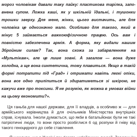
мороз чоловікам давали таку пайку: пластикова тарілка, запо­
внена супом. Ложка каші, як у шкільній їдальні, і ту­шонки
трошки зверху. Для мене, жінки, цього виста­чить, але для
чоловіка це однозначно мало. Особли­во для такого, який в
мінус 5 займається важкою
фізичною працею. Ось вам і
повністю забезпечена армія. А форма, яку видали нашим
Збройним силам? Так, вона схожа за забарв­ленням на
«Мультікам», але це лише зовні. А зага­лом — вона дуже
холодна, а ще вона синтетична, тому плавиться. Якщо в такій
формі потрапити під «Град» і отримати навіть легкі опіки,
вона все одно приліпиться й здиратиметься зі шкірою, не
кажучи вже про токси­ни. Я не розумію, як можна в умовах війни
на цьому економити?».
Ця ганьба для нашої держави, для її владців, а особливо ж — для
армійського керівництва й для очільників Міністерства внутрішніх
справ, існувала. Інколи думається, що якби в батальйонах були не такі
патріотичні люди, то вони просто розбіглися б од розпу­ки й гніву від
такого геноцид­ного до себе ставлення.