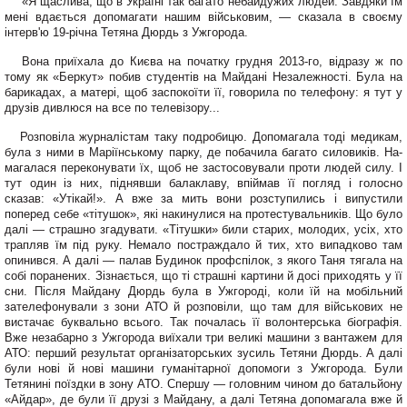
«Я щаслива, що в Україні так багато небайдужих людей. Завдяки їм
мені вдається до­помагати нашим військовим, — сказала в своєму
інтерв'ю 19-річна Тетяна Дюрдь з Уж­города.
Вона приїхала до Києва на початку грудня 2013-го, відразу ж по
тому як «Бер­кут» побив студентів на Майдані Незалежності. Була на
барикадах, а матері, щоб заспокоїти її, говорила по теле­фону: я тут у
друзів дивлюся на все по телевізору...
Розповіла журналістам таку подробицю. Допомагала тоді медикам,
була з ними в Маріїнському парку, де по­бачила багато силовиків. На­
магалася переконувати їх, щоб не застосовували проти людей силу. І
тут один із них, піднявши балаклаву, впіймав її погляд і голосно
сказав: «Утікай!». А вже за мить вони розступились і випустили
поперед себе «тітушок», які накинулися на протестувальників. Що було
далі — страшно згадувати. «Тітушки» били старих, мо­лодих, усіх, хто
трапляв їм під руку. Немало постражда­ло й тих, хто випадково там
опинився. А далі — палав Будинок профспілок, з якого Таня тягала на
собі поране­них. Зізнається, що ті страшні картини й досі приходять у її
сни. Після Майдану Дюрдь була в Ужгороді, коли їй на мобільний
зателефонували з зони АТО й розповіли, що там для військових не
вистачає буквально всього. Так почалась її волонтерсь­ка біографія.
Вже незабар­но з Ужгорода виїхали три великі машини з вантажем для
АТО: перший результат організаторських зусиль Те­тяни Дюрдь. А далі
були нові й нові машини гуманітарної допомоги з Ужгорода. Були
Тетянині поїздки в зону АТО. Спершу — головним чином до батальйону
«Айдар», де були її друзі з Майдану, а далі Тетяна допомагала вже й