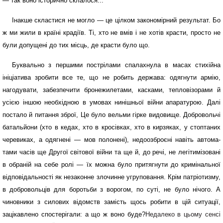
— так воно історично склалося...
Інакше скластися не мог­ло — це цілком закономірний результат. Бо
ж ми жили в країні крадіїв. Ті, хто не вмів і не хотів красти, просто не
були допущені до тих місць, де красти було що.
Буквально з першими пострілами спалахнула в масах стихійна
ініціатива зробити все те, що не робить держава: одягнути армію,
нагодувати, забезпечити бронежилета­ми, касками, тепловізорами й
усією іншою необхідною в умовах нинішньої війни апа­ратурою. Далі
постало й пи­тання зброї, Це було вельми гірке видовище. Добровольчі
батальйони (хто в кедах, хто в кросівках, хто в кирзяках, у стоптаних
черевиках, а одягнені — мов полонені), недоозброєні навіть автома­
тами часів ще Другої світової війни та ще й, до речі, не легітимізовані
в обраній на себе ролі — їх можна було притягнути до кримінальної
відповідальності як неза­конне злочинне угрупо­вання. Крім патріотизму,
в добровольців для боротьби з ворогом, по суті, не було нічого. А
чиновники з силових відомств замість щось роби­ти в цій ситуації,
зацікавлено спостерігали: а що ж воно буде?
Недалеко в цьому сенсі