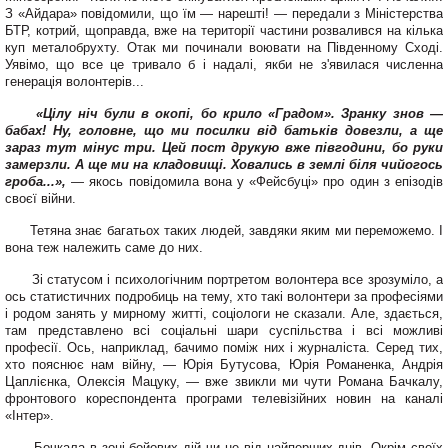
З «Айдара» повідомили, що їм — нарешті! — пере­дали з Міністерства
БТР, котрий, щоправда, вже на території частини розвалився на кілька
куп металобрухту. Отак ми починали воювати на Південному Сході.
Уявімо, що все це тривало б і надалі, якби не з'явилася численна
генерація волонтерів...
«Цілу ніч були в окопі, бо крило «Градом». Зранку знов —
бабах! Ну, головне, що ми посилки від батьків довезли, а ще
зараз тут мінус три. Цей пост дру­кую вже півгодини, бо руки
замерзли. А ще ми на кладовищі. Ховались в землі біля чийогось
гро­ба...»,
— якось повідомила вона у «Фейсбуці» про один з епізодів
своєї війни.
Тетяна знає багатьох та­ких людей, завдяки яким ми переможемо. І
вона теж на­лежить саме до них.
Зі статусом і психологічним портретом волонтера все зрозуміло, а
ось статистич­них подробиць на тему, хто такі волонтери за професіями
і родом занять у мирному житті, соціологи не сказали. Але, здається,
там пред­ставлено всі соціальні шари суспільства і всі можливі
професії. Ось, наприклад, ба­чимо поміж них і журналіста. Серед тих,
хто пояснює нам війну, — Юрія Бутусо­ва, Юрія Романенка, Андрія
Цаплієнка, Олексія Мацуку, — вже звикли ми чути Ро­мана Бачкалу,
фронтового кореспондента програми телевізійних новин на каналі
«Інтер».
Бочкала в зоні бойових дій чи не від найперших днів. Окрім своїх