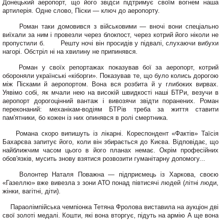
Донець­кий аеропорт, що його звідси підтримує своїм вогнем наша
артилерія. Одне слово, Піски — ключ до аеропорту.
Роман таки домовився з військовими — вночі вони спеціально
виїхали за ним і провезли через блокпост, через котрий його ніколи не
пропустили б. Решту ночі він просидів у підвалі, слухаючи вибухи
нагорі. Обстріл ні на хвилину не припинявся.
Роман у своїх репортажах показував бої за аеропорт, котрий
обороняли українські «кіборги». Показував те, що було колись дорогою
між Пісками й аеропортом. Вона вся розбита й у глибоких вирвах.
Уявімо собі, як мча­ли нею на високій швидкості наші БТРи, везучи в
аеропорт дорогоцінний вантаж і виво­зячи звідти поранених. Ро­ман
переконаний: механікам-водіям БТРів треба за життя ставити
пам'ятники, бо кожен із них опинявся в ролі смер­тника.
Романа скоро випишуть із лікарні. Кореспондент «Фактів» Таїсія
Бахарєва запитує його, коли він збирається до Києва. Відповідає, що
найближчим часом цього в його планах немає. Окрім професійних
обов'язків, му­сить знову взятися розвозити гуманітарну допомогу...
Волонтер Наталя Поваж­на — підприємець із Харкова, своєю
«Газеллю» вже вивез­ла з зони АТО понад півтисячі людей (літні люди,
жінки, вагітні, діти).
Параолімпійська чемпіонка Тетяна Фролова вистави­ла на аукціон дві
свої золоті медалі. Кошти, які вона вторгує, підуть на армію А ще вона