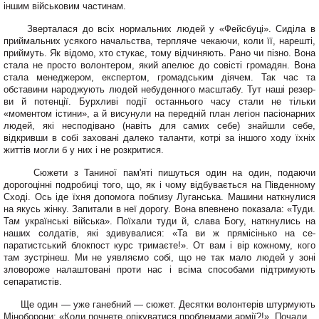
іншим військовим частинам.
Зверталася до всіх нор­мальних людей у «Фейсбуці». Сиділа в
приймальних усяко­го начальства, терпляче че­каючи, коли її, нарешті,
при­ймуть. Як відомо, хто стукає, тому відчиняють. Рано чи пізно. Вона
стала не просто волонтером, який апелює до совісті громадян. Вона
стала менеджером, експер­том, громадським діячем. Так час та
обставини народ­жують людей небуденного масштабу. Тут наші резер­
ви й потенції. Бурхливі події останнього часу стали не тільки
«моментом істини», а й висунули на передній план легіон пасіонарних
людей, які несподівано (навіть для самих себе) знайшли себе,
відкривши в собі заховані да­леко таланти, котрі за іншого ходу їхніх
життів могли б у них і не розкритися.
Сюжети з Таниної пам'яті пишуться один на один, подаючи
дорогоцінні подробиці того, що, як і чому відбувається на Південному
Сході. Ось іде їхня допомо­га поблизу Луганська. Ма­шини наткнулися
на якусь жінку. Запитали в неї до­рогу. Вона впевнено пока­зала: «Туди.
Там українські війська». Поїхали туди й, сла­ва Богу, наткнулись на
наших солдатів, які здивувалися: «Та ви ж прямісінько на се­
паратистський блокпост курс тримаєте!». От вам і вір кож­ному, кого
там зустрінеш. Ми не уявляємо собі, що не так мало людей у зоні
зловоро­же налаштовані проти нас і всіма способами підтримують
сепаратистів.
Ще один — уже ганебний — сюжет. Десятки волонтерів штурмують
Міноборони: «Коли почнете опікуватися про­блемами армії?!». Почали...