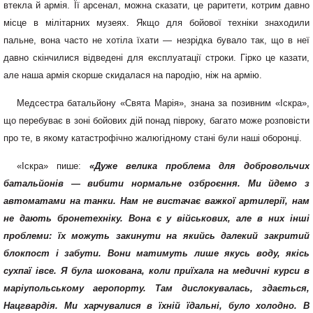
втекла й армія. Її арсенал, можна сказати, це рарите­ти, котрим давно
місце в мілітарних музеях. Якщо для бойової техніки знаходили
пальне, вона часто не хотіла їхати — незрідка бувало так, що в неї
давно скінчилися відведені для експлуатації строки. Гірко це казати,
але наша армія скорше скидала­ся на пародію, ніж на армію.
Медсестра батальйону «Свята Марія», знана за по­зивним «Іскра»,
що перебуває в зоні бойових дій по­над півроку, багато може розповісти
про те, в якому катастрофічно жалюгідному стані були наші оборонці.
«Іскра» пише:
«Дуже велика проблема для до­бровольчих
батальйонів — вибити нормальне озброєння. Ми йдемо з
автоматами на танки. Нам не вистачає важкої артилерії, нам
не дають бронетехніку. Вона є у військових, але в них інші
проблеми: їх можуть за­кинути на якийсь далекий закритий
блокпост і забу­ти. Вони матимуть лише якусь воду, якісь
сухпаї і
все. Я була шокована, коли приїхала на медичні курси в
маріупольському аеро­порту. Там дислокувалась, здається,
Нацгвардія. Ми харчувалися в їхній їдальні, було холодно. В