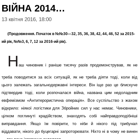
ВІЙНА 2014…
13 квітня 2016, 18:00
(Продовження. Початок в №№30—32, 35, 36, 38, 42, 44, 46, 52 за 2015-
ий рік, №№3, 6, 7, 12 за 2016-ий рік).
Н
аш чиновник і раніше тисячу разів продемонстрував, як не
треба поводитися за всіх ситуацій, як не треба діяти тоді, коли від
цього за­лежать загальнодержавні інтереси. Він іще раз це бли­скуче
підтвердив тоді, коли розпочалася війна, названа цим недоладним
евфемізмом «Антитерористична операція». Все суспільство з жахом
відкрило: ніякої логістики для Збройних сил у нас немає. Чиновники,
цілком поглинуті крадійством, знаходять собі найправдоподібніші
виправдання. Якщо їм повірити, то ніби й нікого під трибунал
віддавати, нікого до буцегарні запроторювати. Ніхто ні в чому не винен