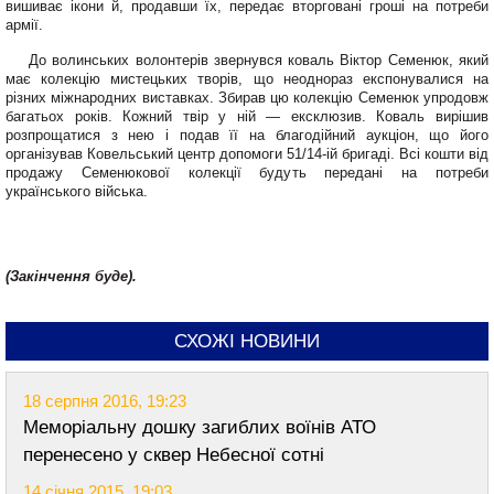
вишиває ікони й, про­давши їх, передає вторговані гроші на потреби
армії.
До волинських волонтерів звернувся коваль Віктор Се­менюк, який
має колекцію мистецьких творів, що не­однораз експонувалися на
різних міжнародних вистав­ках. Збирав цю колекцію Се­менюк упродовж
багатьох років. Кожний твір у ній — ексклюзив. Коваль вирішив
розпрощатися з нею і подав її на благодійний аукціон, що його
організував Ковельсь­кий центр допомоги 51/14-ій бригаді. Всі кошти від
про­дажу Семенюкової колекції будуть передані на потреби
українського війська.
(Закінчення буде).
СХОЖІ НОВИНИ
18 серпня 2016, 19:23
Меморіальну дошку загиблих воїнів АТО
перенесено у сквер Небесної сотні
14 січня 2015, 19:03