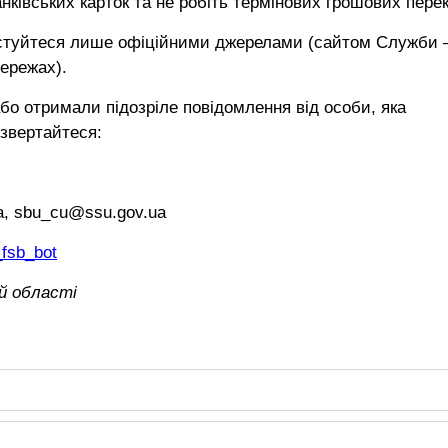
нківських карток та не робіть термінових грошових перек
истуйтеся лише офіційними джерелами (сайтом Служби 
ережах).
бо отримали підозріле повідомлення від особи, яка
 звертайтеся:
a, sbu_cu@ssu.gov.ua
_fsb_bot
й області