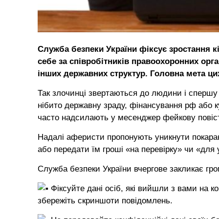
Служба безпеки України фіксує зростання к
себе за співробітників правоохоронних орг
інших державних структур. Головна мета ци
Так злочинці звертаються до людини і спершу
нібито державну зраду, фінансування рф або к
часто надсилають у месенджер фейкову повіст
Надалі аферисти пропонують уникнути покаран
або передати їм гроші «на перевірку» чи «для 
Служба безпеки України вчергове закликає гр
Фіксуйте дані осіб, які вийшли з вами на ко
збережіть скриншоти повідомлень.