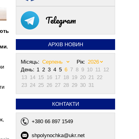
Telegram
ають
АРХІВ НОВИН
ми.
Місяць:
Рік:
ки
День:
1
2
3
4
5
6
7
8
9
10
11
12
13
14
15
16
17
18
19
20
21
22
23
24
25
26
27
28
29
30
31
ти
КОНТАКТИ
к,
+380 66 897 1549
shpolynochka@ukr.net