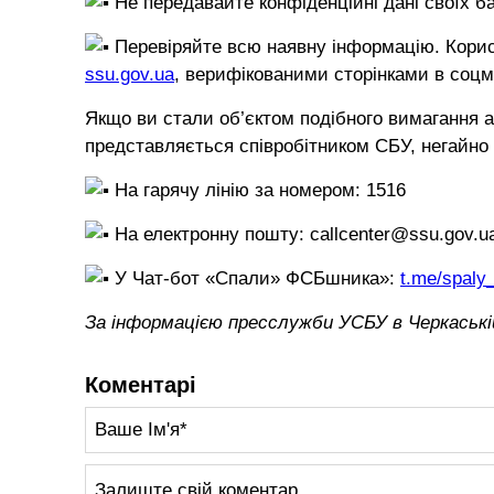
⁠Не передавайте конфіденційні дані своїх ба
⁠Перевіряйте всю наявну інформацію. Кор
ssu.gov.ua
, верифікованими сторінками в соцм
Якщо ви стали об’єктом подібного вимагання а
представляється співробітником СБУ, негайно
⁠На гарячу лінію за номером: 1516
⁠На електронну пошту: callcenter@ssu.gov.u
У Чат-бот «Спали» ФСБшника»:
t.me/spaly
За інформацією пресслужби УСБУ в Черкаські
Коментарі