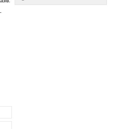
азів.
–