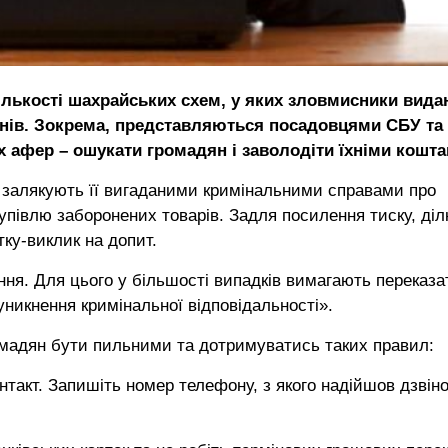
ількості шахрайських схем, у яких зловмисники вид
анів. Зокрема, представляються посадовцями СБУ та
х афер – ошукати громадян і заволодіти їхніми кошта
 залякують її вигаданими кримінальними справами про
упівлю заборонених товарів. Задля посилення тиску, діл
ку-виклик на допит.
ня. Для цього у більшості випадків вимагають переказа
уникнення кримінальної відповідальності».
омадян бути пильними та дотримуватись таких правил:
нтакт. Запишіть номер телефону, з якого надійшов дзвіно