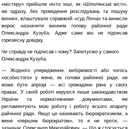
«містеру» прийшли ніхто інші, як «Шполянські вісті»,
які одразу, без проведення розслідувань та пошуку
винних, влаштували справжній «суд Лінча» та винесли
вирок: назначити винним голову районної ради
Олександра Кузуба. Адже саме він не підписав
горезвісну довідку.
Чи справді не підписав і чому? Запитуємо у самого
Олександра Кузуба.
— Жодного упередження, вибірковості або чогось
«особистого» у мене, як голови районної ради, не
може бути апріорі — всі громадяни рівні у своїх
правах. У своїй роботі керуюся лише законодавством
України та нормативними документами, які
регламентують мою роботу і роботу всього апарату
районної ради. Якщо це називають бюрократизмом, а
мене «першим бюрократом», то я не проти, —
зазначає Олександр Миколайович. — Що ж стосується