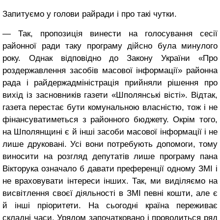
Запитуємо у голови райради і про такі чутки.
— Так, пропозиція винести на голосування сесії
районної ради таку програму дійсно була минулого
року. Однак відповідно до Закону України «Про
роздержавлення засобів масової інформації» районна
рада і райдержадміністрація прийняли рішення про
вихід із засновників газети «Шполянські вісті». Відтак,
газета перестає бути комунальною власністю, тож і не
фінансуватиметься з районного бюджету. Окрім того,
на Шполянщині є й інші засоби масової інформації і не
лише друковані. Усі вони потребують допомоги, тому
виносити на розгляд депутатів лише програму пана
Вікторука означало б давати преференції одному ЗМІ і
не враховувати інтереси інших. Так, ми виділяємо на
висвітлення своєї діяльності в ЗМІ певні кошти, але є
й інші пріоритети. На сьогодні країна переживає
складні часи. Урядом започатковано і проводиться ряд