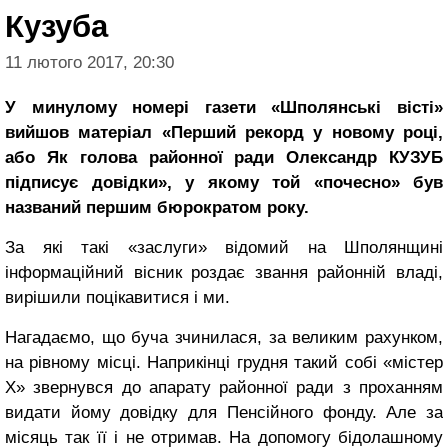
Кузуба
11 лютого 2017, 20:30
У минулому номері газети «Шполянські вісті»
вийшов матеріал «Перший рекорд у новому році,
або Як голова районної ради Олександр КУЗУБ
підписує довідки», у якому той «почесно» був
названий першим бюрократом року.
За які такі «заслуги» відомий на Шполянщині
інформаційний вісник роздає звання районній владі,
вирішили поцікавитися і ми.
Нагадаємо, що буча зчинилася, за великим рахунком,
на рівному місці. Наприкінці грудня такий собі «містер
Х» звернувся до апарату районної ради з проханням
видати йому довідку для Пенсійного фонду. Але за
місяць так її і не отримав. На допомогу бідолашному