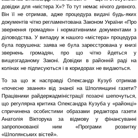
довідки для «містера Х»? То тут немає нічого дивного.
Він її не отримав, адже процедура видачі будь-яких
документів чітко регламентована Законом України «Про
звернення громадян» і нормативними документами з
діловодства. У випадку ж нашого «містера» процедура
була порушена: заява не була зареєстрована у книзі
звернень громадян, про що чітко йдеться у
вищезгаданому Законі. Довідки в районній раді на
колінах не підписуються і в коридорах не видаються.
То за що ж насправді Олександр Кузуб отримав
«почесне звання» від знаної на Шполянщині газети?
Працівники райдержадміністрації позаочі шепочуться,
що регулярна критика Олександра Кузуба у «районці»
спричинена особистими образами редактора газети
Анатолія Вікторука за відмову у фінансуванні
запропонованої ним «Програми розвитку
«Шполянських вістей».