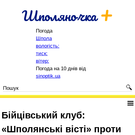
+
Шполяночка
Погода
Шпола
вологість:
тиск:
вітер:
Погода на 10 днів від
sinoptik.ua
Бійцівський клуб:
«Шполянські вісті» проти