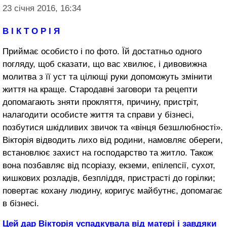
23 січня 2016, 16:34
В І К Т О Р І Я
Приймає особисто і по фото. Їй достатньо одного
погляду, щоб сказати, що вас хвилює, і дивовижна
молитва з її уст та цілющі руки допоможуть змінити
життя на краще. Стародавні заговори та рецепти
допомагають зняти прокляття, причину, пристріт,
налагодити особисте життя та справи у бізнесі,
позбутися шкідливих звичок та «вінця безшлюбності».
Вікторія відводить лихо від родини, намовляє обереги,
встановлює захист на господарство та житло. Також
вона позбавляє від псоріазу, екземи, епілепсії, сухот,
кишкових розладів, безпліддя, пристрасті до горілки;
повертає кохану людину, коригує майбутнє, допомагає
в бізнесі.
Цей дар Вікторія успадкувала від матері і завдяки