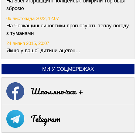
На Звенигородщині поліцейські викрили торговця
зброєю
09 листопада 2022, 12:07
На Черкащині синоптики прогнозують теплу погоду
з туманами
24 липня 2015, 20:07
Якщо у вашої дитини ацетон…
МИ У СОЦМЕРЕЖАХ
Шполяночка +
Telegram