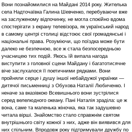
Вони познайомилися на Майдані 2014 року. Жителька
села Надточаївка Галина Шевченко, перебуваючи вже
на заслуженому відпочинку, не могла спокійно вдома
спостерігати з екрану телевізора, як український народ
в самому центрі столиці відстоює свої громадянські і
національні права. Розуміючи, що поїздка може бути
далеко не безпечною, все ж стала безпосередньою
учасницею тих подій. Якось їй випала нагода
виступити з головної сцени Майдану і багатотисячне
віче заслухалося її поетичними рядками. Вони
пройняли серце і душу іншої небайдужої українки —
дитячої письменниці з Обухова Наталії Любиченко. І
неначе за вказівкою Всевишнього вони зустрілися
серед велелюдного океану. Пані Наталія зраділа: це ж
вона, саме та маленька жіночка, яка так задушевно
читала вірші. Знайомство стало справжнім святом
внутрішнього світу кожної з них, адже він виявився для
них спільним. Впродовж року підтримували дружбу по