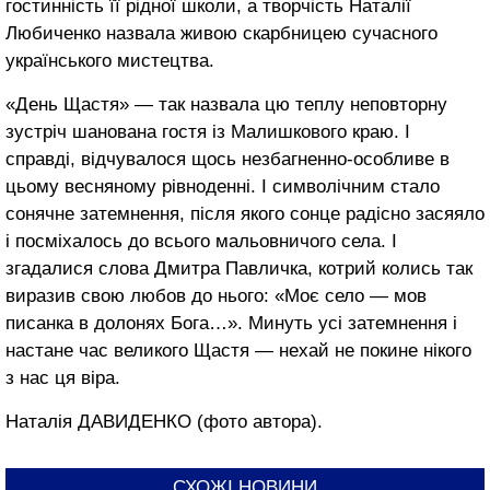
гостинність її рідної школи, а творчість Наталії
Любиченко назвала живою скарбницею сучасного
українського мистецтва.
«День Щастя» — так назвала цю теплу неповторну
зустріч шанована гостя із Малишкового краю. І
справді, відчувалося щось незбагненно-особливе в
цьому весняному рівноденні. І символічним стало
сонячне затемнення, після якого сонце радісно засяяло
і посміхалось до всього мальовничого села. І
згадалися слова Дмитра Павличка, котрий колись так
виразив свою любов до нього: «Моє село — мов
писанка в долонях Бога…». Минуть усі затемнення і
настане час великого Щастя — нехай не покине нікого
з нас ця віра.
Наталія ДАВИДЕНКО (фото автора).
СХОЖІ НОВИНИ