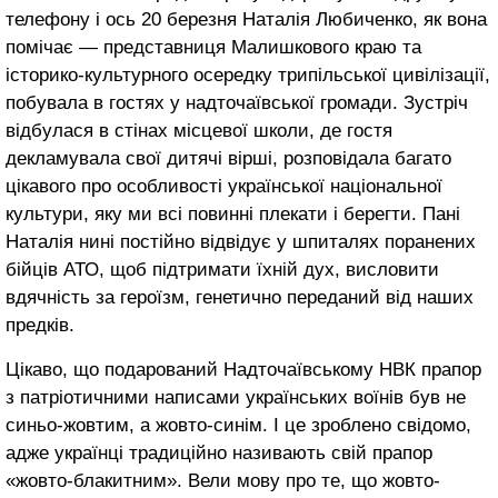
телефону і ось 20 березня Наталія Любиченко, як вона
помічає — представниця Малишкового краю та
історико-культурного осередку трипільської цивілізації,
побувала в гостях у надточаївської громади. Зустріч
відбулася в стінах місцевої школи, де гостя
декламувала свої дитячі вірші, розповідала багато
цікавого про особливості української національної
культури, яку ми всі повинні плекати і берегти. Пані
Наталія нині постійно відвідує у шпиталях поранених
бійців АТО, щоб підтримати їхній дух, висловити
вдячність за героїзм, генетично переданий від наших
предків.
Цікаво, що подарований Надточаївському НВК прапор
з патріотичними написами українських воїнів був не
синьо-жовтим, а жовто-синім. І це зроблено свідомо,
адже українці традиційно називають свій прапор
«жовто-блакитним». Вели мову про те, що жовто-