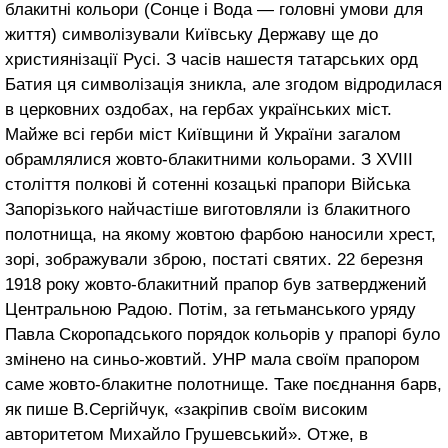
блакитні кольори (Сонце і Вода — головні умови для
життя) символізували Київську Державу ще до
християнізації Русі. З часів нашестя татарських орд
Батия ця символізація зникла, але згодом відродилася
в церковних оздобах, на гербах українських міст.
Майже всі герби міст Київщини й України загалом
обрамлялися жовто-блакитними кольорами. З XVIII
століття полкові й сотенні козацькі прапори Війська
Запорізького найчастіше виготовляли із блакитного
полотнища, на якому жовтою фарбою наносили хрест,
зорі, зображували зброю, постаті святих. 22 березня
1918 року жовто-блакитний прапор був затверджений
Центральною Радою. Потім, за гетьманського уряду
Павла Скоропадського порядок кольорів у прапорі було
змінено на синьо-жовтий. УНР мала своїм прапором
саме жовто-блакитне полотнище. Таке поєднання барв,
як пише В.Сергійчук, «закріпив своїм високим
авторитетом Михайло Грушевський». Отже, в