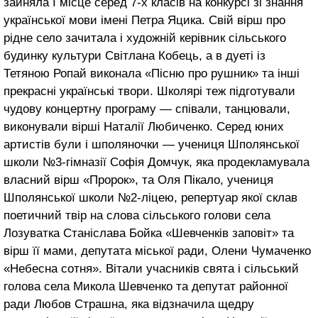
зайняла І місце серед 7-х класів на конкурсі зі знання
української мови імені Петра Яцика. Свій вірш про
рідне село зачитала і художній керівник сільського
будинку культури Світлана Кобець, а в дуеті із
Тетяною Ропай виконала «Пісню про рушник» та інші
прекрасні українські твори. Школярі теж підготували
чудову концертну програму — співали, танцювали,
виконували вірші Наталії Любиченко. Серед юних
артистів були і шполяночки — учениця Шполянської
школи №3-гімназії Софія Домчук, яка продекламувала
власний вірш «Пророк», та Оля Пікало, учениця
Шполянської школи №2-ліцею, репертуар якої склав
поетичний твір на слова сільського голови села
Лозуватка Станіслава Бойка «Шевченків заповіт» та
вірш її мами, депутата міської ради, Олени Чумаченко
«Небесна сотня». Вітали учасників свята і сільський
голова села Микола Шевченко та депутат районної
ради Любов Страшна, яка відзначила щедру