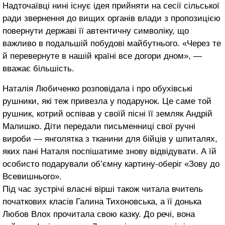
Надточаївці нині існує ідея прийняти на сесії сільської
ради звернення до вищих органів влади з пропозицією
повернути державі її автентичну символіку, що
важливо в подальшій побудові майбутнього. «Через те
й перевернуте в нашій країні все догори дном», —
вважає більшість.
Наталія Любиченко розповідала і про обухівські
рушники, які теж привезла у подарунок. Це саме той
рушник, котрий оспівав у своїй пісні її земляк Андрій
Малишко. Діти передали письменниці свої ручні
вироби — янголятка з тканини для бійців у шпиталях,
яких пані Наталя поспішатиме знову відвідувати. А їй
особисто подарували об’ємну картину-оберіг «Зову до
Всевишнього».
Під час зустрічі власні вірші також читала вчитель
початкових класів Галина Тихоновська, а її донька
Любов Влох прочитала свою казку. До речі, вона