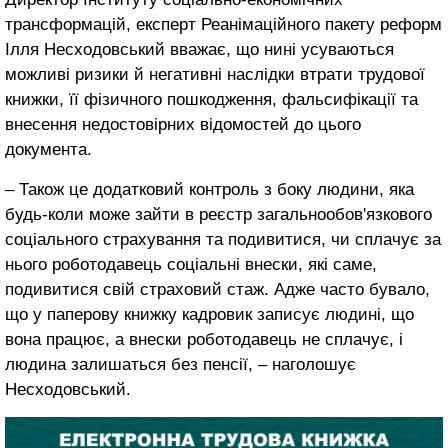
трансформацій, експерт Реанімаційного пакету реформ
Ілля Несходовський вважає, що нині усуваються
можливі ризики й негативні наслідки втрати трудової
книжки, її фізичного пошкодження, фальсифікації та
внесення недостовірних відомостей до цього
документа.
– Також це додатковий контроль з боку людини, яка
будь-коли може зайти в реєстр загальнообов'язкового
соціального страхування та подивитися, чи сплачує за
нього роботодавець соціальні внески, які саме,
подивитися свій страховий стаж. Адже часто бувало,
що у паперову книжку кадровик записує людині, що
вона працює, а внески роботодавець не сплачує, і
людина залишаться без пенсії, – наголошує
Несходовський.