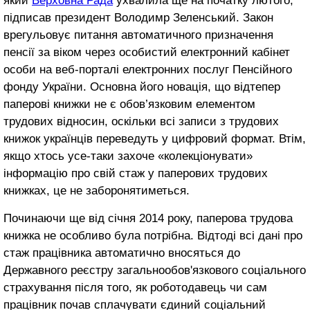
який
Верховна Рада
ухвалила ще на початку лютого,
підписав президент Володимр Зеленський. Закон
врегульовує питання автоматичного призначення
пенсії за віком через особистий електронний кабінет
особи на веб-порталі електронних послуг Пенсійного
фонду України. Основна його новація, що відтепер
паперові книжки не є обов’язковим елементом
трудових відносин, оскільки всі записи з трудових
книжок українців переведуть у цифровий формат. Втім,
якщо хтось усе-таки захоче «колекціонувати»
інформацію про свій стаж у паперових трудових
книжках, це не заборонятиметься.
Починаючи ще від січня 2014 року, паперова трудова
книжка не особливо була потрібна. Відтоді всі дані про
стаж працівника автоматично вносяться до
Державного реєстру загальнообов'язкового соціального
страхування після того, як роботодавець чи сам
працівник почав сплачувати єдиний соціальний