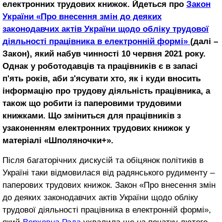
електронних трудових книжок. Йдеться про
Закон
України «Про внесення змін до деяких
законодавчих актів України щодо обліку трудової
діяльності працівника в електронній формі»
(далі –
Закон), який набув чинності 10 червня 2021 року.
Однак у роботодавців та працівників є в запасі
п'ять років, аби з'ясувати хто, як і куди вносить
інформацію про трудову діяльність працівника, а
також що робити із паперовими трудовими
книжками.
Що зміниться для працівників з
узаконенням електронних трудових книжок у
матеріалі «Шполяночки+».
Після багаторічних дискусій та обіцянок політиків в
Україні таки відмовилася від радянського рудименту –
паперових трудових книжок. Закон «Про внесення змін
до деяких законодавчих актів України щодо обліку
трудової діяльності працівника в електронній формі»,