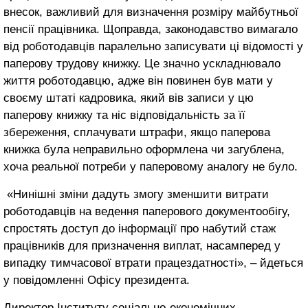
внесок, важливий для визначення розміру майбутньої
пенсії працівника. Щоправда, законодавство вимагало
від роботодавців паралельно записувати ці відомості у
паперову трудову книжку. Це значно ускладнювало
життя роботодавцю, адже він повинен був мати у
своєму штаті кадровика, який вів записи у цю
паперову книжку та ніс відповідальність за її
збереження, сплачувати штрафи, якщо паперова
книжка була неправильно оформлена чи загублена,
хоча реальної потреби у паперовому аналогу не було.
«Нинішні зміни дадуть змогу зменшити витрати
роботодавців на ведення паперового документообігу,
спростять доступ до інформації про набутий стаж
працівників для призначення виплат, насамперед у
випадку тимчасової втрати працездатності», – йдеться
у повідомленні Офісу президента.
Директор Інституту соціально-економічних