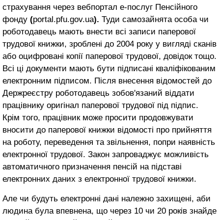
страхування через вебпортал е-послуг Пенсійного
фонду
(
portal.pfu.gov.ua
)
.
Туди самозайнята особа чи
роботодавець мають внести всі записи паперової
трудової книжки, зроблені до 2004 року у вигляді сканів
або оцифровані копії паперової трудової, довідок тощо.
Всі ці документи мають бути підписані кваліфікованим
електронним підписом. Після внесення відомостей до
Держреєстру роботодавець зобов'язаний віддати
працівнику оригінал паперової трудової під підпис.
Крім того, працівник може просити продовжувати
вносити до паперової книжки відомості про прийняття
на роботу, переведення та звільнення, попри наявність
електронної трудової. Закон запроваджує можливість
автоматичного призначення пенсій на підставі
електронних даних з електронної трудової книжки.
Але чи будуть електронні дані належно захищені, аби
людина була впевнена, що через 10 чи 20 років знайде