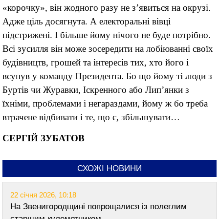
«корочку», він жодного разу не з’явиться на окрузі.
Адже ціль досягнута. А електоральні вівці
підстрижені. І більше йому нічого не буде потрібно.
Всі зусилля він може зосередити на лобіюванні своїх
будівництв, грошей та інтересів тих, хто його і
всунув у команду Президента. Бо що йому ті люди з
Буртів чи Журавки, Іскренного або Лип’янки з
їхніми, проблемами і негараздами, йому ж бо треба
втрачене відбивати і те, що є, збільшувати…
СЕРГІЙ ЗУБАТОВ
СХОЖІ НОВИНИ
22 січня 2026, 10:18
На Звенигородщині попрощалися із полеглим
старшим кулеметником