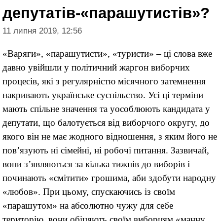
депутатів-«парашутистів»?
11 липня 2019, 12:56
«Варяги», «парашутисти», «туристи» – ці слова вже
давно увійшли у політичний жаргон виборчих
процесів, які з регулярністю місячного затемнення
накривають українське суспільство. Усі ці терміни
мають спільне значення та уособлюють кандидата у
депутати, що балотується від виборчого округу, до
якого він не має жодного відношення, з яким його не
пов’язують ні сімейні, ні робочі питання. Зазвичай,
вони з’являються за кілька тижнів до виборів і
починають «смітити» грошима, аби здобути народну
«любов». При цьому, спускаючись із своїм
«парашутом» на абсолютно чужу для себе
територію, вони обіцяють своїм виборцям «манну