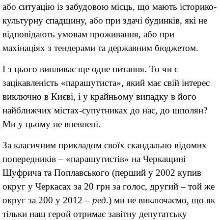
або ситуацію із забудовою місць, що мають історико-
культурну спадщину, або при здачі будинків, які не
відповідають умовам проживання, або при
махінаціях з тендерами та державним бюджетом.
І з цього випливає ще одне питання. То чи є
зацікавленість «парашутиста», який має свій інтерес
виключно в Києві, і у крайньому випадку в його
найближчих містах-супутниках до нас, до шполян?
Ми у цьому не впевнені.
За класичним прикладом своїх скандально відомих
попередників – «парашутистів» на Черкащині
Шуфрича та Поплавського (перший у 2002 купив
округ у Черкасах за 20 грн за голос, другий – той же
округ за 200 у 2012 –
ред
.) ми не виключаємо, що як
тільки наш герой отримає завітну депутатську