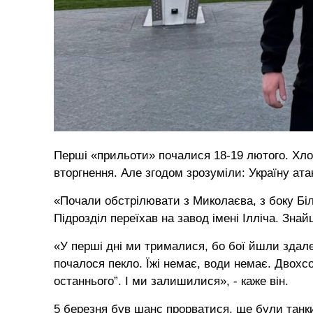
Перші «прильоти» почалися 18-19 лютого. Хлоп
вторгнення. Але згодом зрозуміли: Україну ата
«Почали обстрілювати з Миколаєва, з боку Біло
Підрозділ переїхав на завод імені Ілліча. Зна
«У перші дні ми трималися, бо бої йшли здалек
почалося пекло. Їжі немає, води немає. Двохс
останнього”. І ми залишилися», - каже він.
5 березня був шанс прорватися, ще були танк