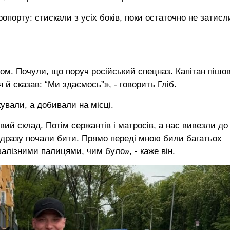
порту: стискали з усіх боків, поки остаточно не затисли
ном. Почули, що поруч російський спецназ. Капітан пішо
 й сказав: “Ми здаємось”», - говорить Гліб.
кували, а добивали на місці.
й склад. Потім сержантів і матросів, а нас вивезли до
одразу почали бити. Прямо переді мною били багатьох
залізними палицями, чим було», - каже він.