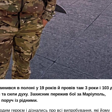
нився в полоні у 19 років й провів там 3 роки і 103 д
та сили духу. Захисник пережив бої за Маріуполь,
 поруч із рідними.
дим героєм і дізнались про всі випробування, які йому