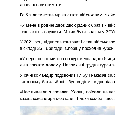
довелось витримати.
Гліб з дитинства мріяв стати військовим, як йо
«У мене в родині двоє двоюрідних братів - вій
теж захотів служити. Мріяв бути водієм у ЗСУ»,
У 2021 році підписав контракт і став військов
в складі 36-ї бригади. Спершу проходив курси 
«У вересні я прийшов на курси молодого бійця
днів поїхати додому. Наприкінці грудня курси з
У січні командир подзвонив Глібу і наказав зі
танковому батальйоні - був водієм і відповідав
«Нас вивезли з посадки. Хлопці поїхали на пер
казав, командири мовчали. Тільки комбат щось р