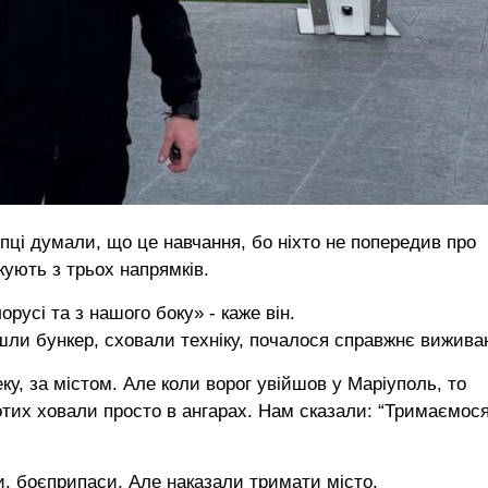
ці думали, що це навчання, бо ніхто не попередив про
кують з трьох напрямків.
русі та з нашого боку» - каже він.
йшли бункер, сховали техніку, почалося справжнє вижива
у, за містом. Але коли ворог увійшов у Маріуполь, то
отих ховали просто в ангарах. Нам сказали: “Тримаємос
и, боєприпаси. Але наказали тримати місто.