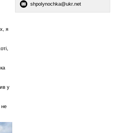
shpolynochka@ukr.net
х, я
оті,
ька
ив у
 не