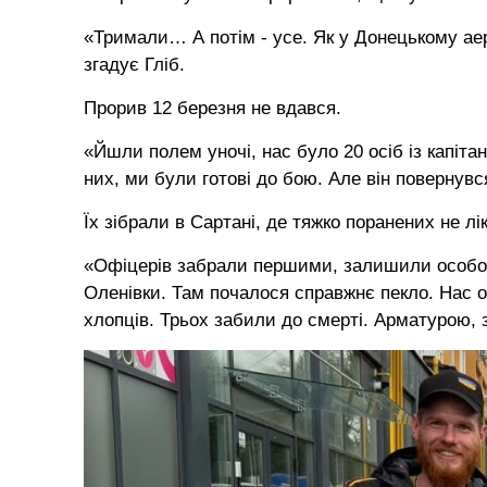
«Тримали… А потім - усе. Як у Донецькому аеро
згадує Гліб.
Прорив 12 березня не вдався.
«Йшли полем уночі, нас було 20 осіб із капіта
них, ми були готові до бою. Але він повернувся
Їх зібрали в Сартані, де тяжко поранених не лі
«Офіцерів забрали першими, залишили особови
Оленівки. Там почалося справжнє пекло. Нас 
хлопців. Трьох забили до смерті. Арматурою, 