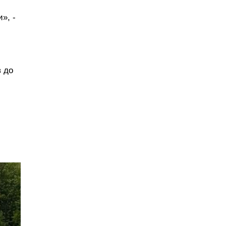
», -
в до