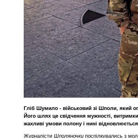
Гліб Шумило - військовий зі Шполи, який опи
Його шлях це свідчення мужності, витримки 
жахливі умови полону і нині відновлюється
Журналісти
Шполяночки
поспілкувались з моло