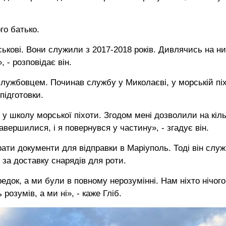
го батько.
ськові. Вони служили з 2017-2018 років. Дивлячись на ни
 - розповідає він.
ослужбовцем. Починав службу у Миколаєві, у морській піх
підготовки.
 у школу морської піхоти. Згодом мені дозволили на кіл
авершилися, і я повернувся у частину», - згадує він.
брати документи для відправки в Маріуполь. Тоді він служ
 за доставку снарядів для роти.
едок, а ми були в повному нерозумінні. Нам ніхто нічого
озумів, а ми ні», - каже Гліб.