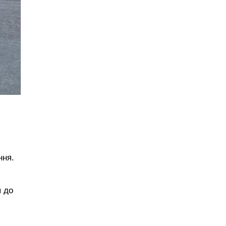
ння.
я до