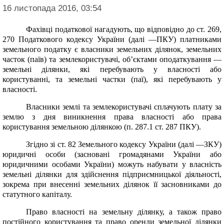
16 листопада 2016, 03:54
Фахівці податкової нагадують, що відповідно до ст. 269,
270
Податкового кодексу України
(далі —
ПКУ) платниками
земельного податку є власники земельних ділянок, земельних
часток (паїв) та землекористувачі, об’єктами оподаткування —
земельні ділянки, які перебувають у власності або
користуванні, та земельні частки (паї), які перебувають у
власності.
Власники землі та землекористувачі сплачують плату за
землю з дня виникнення права власності або права
користування земельною ділянкою (п. 287.1 ст. 287 ПКУ).
Згідно зі ст. 82
Земельного кодексу України
(далі —
ЗКУ)
юридичні особи (засновані громадянами України або
юридичними особами України) можуть набувати у власність
земельні ділянки для здійснення підприємницької діяльності,
зокрема при внесенні земельних ділянок її засновниками до
статутного капіталу.
Право власності на земельну ділянку, а також право
постійного користування та право оренди земельної ділянки