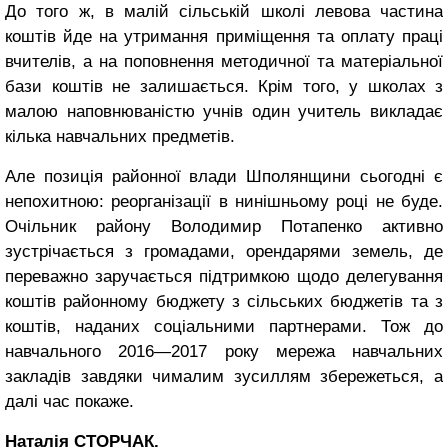
До того ж, в малій сільській школі левова частина
коштів йде на утримання приміщення та оплату праці
вчителів, а на поповнення методичної та матеріальної
бази коштів не залишається. Крім того, у школах з
малою наповнюваністю учнів один учитель викладає
кілька навчальних предметів.
Але позиція районної влади Шполянщини сьогодні є
непохитною: реорганізації в нинішньому році не буде.
Очільник району Володимир Потапенко активно
зустрічається з громадами, орендарями земель, де
переважно заручається підтримкою щодо делегування
коштів районному бюджету з сільських бюджетів та з
коштів, наданих соціальними партнерами. Тож до
навчального 2016—2017 року мережа навчальних
закладів завдяки чималим зусиллям збережеться, а
далі час покаже.
Наталія СТОРЧАК.