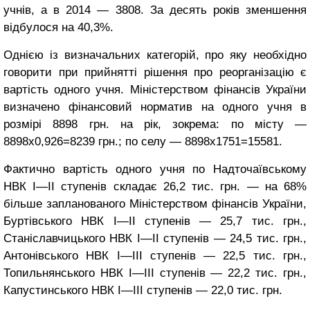
учнів, а в 2014 — 3808. За десять років зменшення
відбулося на 40,3%.
Однією із визначальних категорій, про яку необхідно
говорити при прийнятті рішення про реорганізацію є
вартість одного учня. Міністерством фінансів України
визначено фінансовий норматив на одного учня в
розмірі 8898 грн. на рік, зокрема: по місту —
8898х0,926=8239 грн.; по селу — 8898х1751=15581.
Фактично вартість одного учня по Надточаївському
НВК І—ІІ ступенів складає 26,2 тис. грн. — на 68%
більше запланованого Міністерством фінансів України,
Буртівського НВК І—ІІ ступенів — 25,7 тис. грн.,
Станіславчицького НВК І—ІІ ступенів — 24,5 тис. грн.,
Антонівського НВК І—ІІІ ступенів — 22,5 тис. грн.,
Топильнянського НВК І—ІІІ ступенів — 22,2 тис. грн.,
Капустинського НВК І—ІІІ ступенів — 22,0 тис. грн.