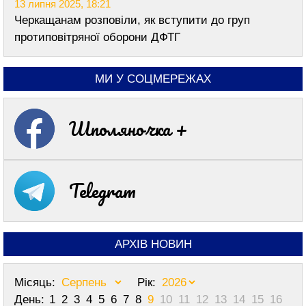
13 липня 2025, 18:21
Черкащанам розповіли, як вступити до груп
протиповітряної оборони ДФТГ
МИ У СОЦМЕРЕЖАХ
Шполяночка +
Telegram
АРХІВ НОВИН
Місяць:
Рік:
День:
1
2
3
4
5
6
7
8
9
10
11
12
13
14
15
16