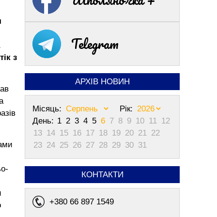
я
Telegram
тік з
АРХІВ НОВИН
вав
а
Місяць:
Рік:
азів
День:
1
2
3
4
5
6
7
8
9
10
11
12
13
14
15
16
17
18
19
20
21
22
нами
23
24
25
26
27
28
29
30
31
ьо-
КОНТАКТИ
и
+380 66 897 1549
о