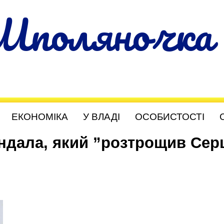
Шполяночка
ЕКОНОМІКА
У ВЛАДІ
ОСОБИСТОСТІ
андала, який ”розтрощив Сер