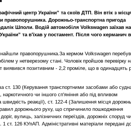
афічний центр України” та скоїв ДТП. Він втік з місц
ли правопорушника. Дорожньо-транспортна пригода
одалік Шполи. Водій автомобіля Volkswagen заїхав на
раїни” та в'їхав у постамент. Після чого керманич в
а знайшли правопорушника.За кермом Volkswagen перебу
обілем у нетверезому стані. Чоловік пройшов перевірку н
тат виявився позитивним - 2,2 проміле, що в одинадцять р
 за ст. 130 (Керування транспортними засобами або суд
, наркотичного чи іншого сп'яніння або під впливом
а швидкість реакції), ст. 122-4 (Залишення місця дорожн
 правил дорожнього руху, що спричинило пошкодження
доріг, вулиць, залізничних переїздів, дорожніх споруд ч
. 1 ст. 126 КУпАП. Адміністративні матеріали передані д