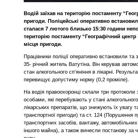
Водій заїхав на територію постаменту “Геогр
пригоди. Поліцейські оперативно встанови
сталася 7 лютого близько 15:30 години неп
територію постаменту “Географічний центр Ук
місця пригоди.
Працівники поліції оперативно встановили т
35- річний житель Ватутіна. Він керував автом
стан алкогольного сп‘яніння в лікарні. Резуль
перевищує допустиму норму (0,2 проміле).
На водія правоохоронці склали три протоколи
особами, які перебувають у стані алкогольного
лікарських препаратів, що знижують їх увагу т
транспортної пригоди) та ст. 124 (Порушення
транспортних засобів, вантажу, автомобільних 
іншого майна), а також винесли постанову за ч