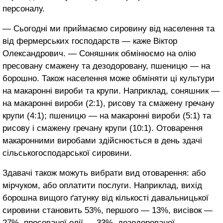
персоналу.
― Сьогодні ми приймаємо сировину від населення та
від фермерських господарств ― каже Віктор
Олександрович. ― Соняшник обмінюємо на олію
пресовану смажену та дезодоровану, пшеницю ― на
борошно. Також населення може обміняти ці культури
на макаронні вироби та крупи. Наприклад, соняшник ―
на макаронні вироби (2:1), рисову та смажену гречану
крупи (4:1); пшеницю ― на макаронні вироби (5:1) та
рисову і смажену гречану крупи (10:1). Отоварення
макаронними виробами здійснюється в день здачі
сільськогосподарської сировини.
Здавачі також можуть вибрати вид отоварення: або
мірчуком, або оплатити послуги. Наприклад, вихід
борошна вищого ґатунку від кількості давальницької
сировини становить 53%, першого ― 13%, висівок ―
27%, пресованої олії ― 33%, дезодорованої