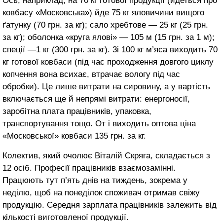
Ось, наприклад, на 70 кг готової продукції (йдеться про
ковбасу «Московська») йде 75 кг яловичини вищого
ґатунку (70 грн. за кг); сало хребтове ― 25 кг (25 грн.
за кг); оболонка «круга ялові» ― 105 м (15 грн. за 1 м);
спеції ―1 кг (300 грн. за кг). 3і 100 кг м’яса виходить 70
кг готової ковбаси (під час проходження довгого циклу
копчення вона всихає, втрачає вологу під час
обробки). Це лише витрати на сировину, а у вартість
включається ще й непрямі витрати: енергоносії,
заробітна плата працівників, упаковка,
транспортування тощо. От і виходить оптова ціна
«Московської» ковбаси 135 грн. за кг.
Колектив, який очолює Віталій Скряга, складається з
12 осіб. Професії працівників взаємозамінні.
Працюють тут п’ять днів на тиждень, зокрема у
неділю, щоб на понеділок споживач отримав свіжу
продукцію. Середня зарплата працівників залежить від
кількості виготовленої продукції.