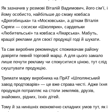
Як зазначив у розмові Віталій Вадимович, його сім’ї, і
йому особисто, найбільше до смаку ковбаса
«Дрогобицька» та «Московська», а діткам Віталія
Скряги ― сосиски «Школярик», сардельки
«Любительські» та ковбаса «Лікарська». Мабуть,
кращої реклами для своєї продукції годі й шукати.
Та сам виробник рекомендує споживачам району
довіряти певній торговій марці. А для цього замало
лише почути рекламу чи спокуситися ціною, тут слід
скуштувати продукцію.
Тримати марку виробника на ПрАТ «Шполянський
завод продтоварів» — це вже справа честі. Адже їхня
продукція потрапляє на столи земляків, друзів,
знайомих, рідних, їхніх дітей.
Тому й за нинішніх економічно складних умов тут, як і