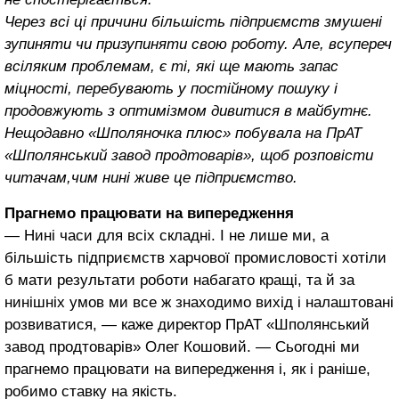
Через всі ці причини більшість підприємств змушені
зупиняти чи призупиняти свою роботу. Але, всупереч
всіляким проблемам, є ті, які ще мають запас
міцності, перебувають у постійному пошуку і
продовжують з оптимізмом дивитися в майбутнє.
Нещодавно «Шполяночка плюс» побувала на ПрАТ
«Шполянський завод продтоварів», щоб розповісти
читачам,чим нині живе це підприємство.
Прагнемо працювати на випередження
― Нині часи для всіх складні. І не лише ми, а
більшість підприємств харчової промисловості хотіли
б мати результати роботи набагато кращі, та й за
нинішніх умов ми все ж знаходимо вихід і налаштовані
розвиватися, ― каже директор ПрАТ «Шполянський
завод продтоварів» Олег Кошовий. ― Сьогодні ми
прагнемо працювати на випередження і, як і раніше,
робимо ставку на якість.