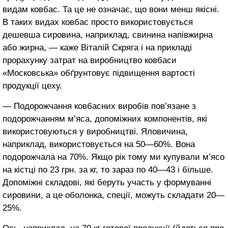
видам ковбас. Та це не означає, що вони менш якісні.
В таких видах ковбас просто використовується
дешевша сировина, наприклад, свинина напівжирна
або жирна, ― каже Віталій Скряга і на прикладі
прорахунку затрат на виробництво ковбаси
«Московська» обґрунтовує підвищення вартості
продукції цеху.
― Подорожчання ковбасних виробів пов’язане з
подорожчанням м’яса, допоміжних компонентів, які
використовуються у виробництві. Яловичина,
наприклад, використовується на 50—60%. Вона
подорожчала на 70%. Якщо рік тому ми купували м’ясо
на кістці по 23 грн. за кг, то зараз по 40—43 і більше.
Допоміжні складові, які беруть участь у формуванні
сировини, а це оболонка, спеції, можуть складати 20—
25%.