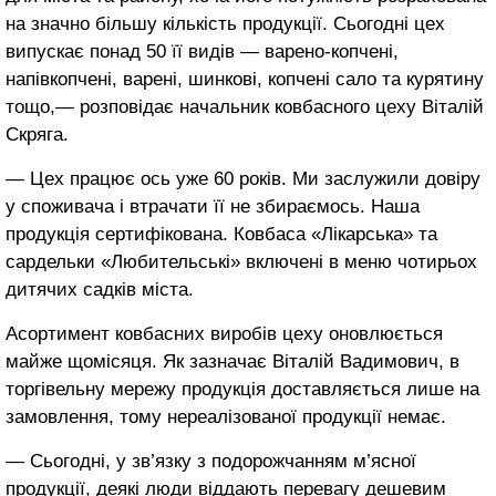
на значно більшу кількість продукції. Сьогодні цех
випускає понад 50 її видів — варено-копчені,
напівкопчені, варені, шинкові, копчені сало та курятину
тощо,― розповідає начальник ковбасного цеху Віталій
Скряга.
― Цех працює ось уже 60 років. Ми заслужили довіру
у споживача і втрачати її не збираємось. Наша
продукція сертифікована. Ковбаса «Лікарська» та
сардельки «Любительські» включені в меню чотирьох
дитячих садків міста.
Асортимент ковбасних виробів цеху оновлюється
майже щомісяця. Як зазначає Віталій Вадимович, в
торгівельну мережу продукція доставляється лише на
замовлення, тому нереалізованої продукції немає.
― Сьогодні, у зв’язку з подорожчанням м’ясної
продукції, деякі люди віддають перевагу дешевим