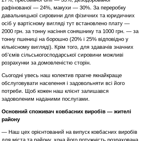
рафінованої ― 24%, макухи ― 30%. За переробку
давальницької сировини для фізичних та юридичних
осіб у вартісному вигляді тут встановлено плату ―
2000 грн. за тонну насіння соняшнику та 1000 грн. ― за
тонну пшениці на борошно (20% і 25% відповідно у
кількісному вигляді). Крім того, для здавачів значних
об’ємів сільськогосподарської сировини можливі
розрахунки за домовленістю сторін.
Сьогодні увесь наш колектив прагне якнайкраще
обслуговувати населення і задовольняти всі його
потреби. Щоб кожен наш клієнт залишався
задоволеним наданими послугами.
Основний споживач ковбасних виробів ― жителі
району
― Наш цех орієнтований на випуск ковбасних виробів
для міста та району, хоча його потужність розрахована