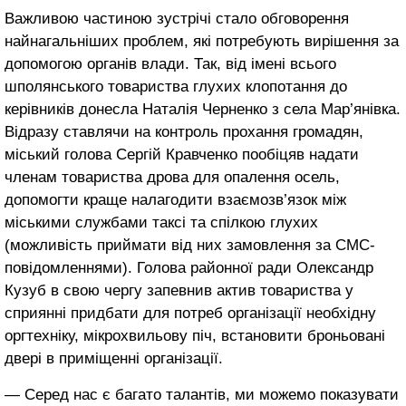
Важливою частиною зустрічі стало обговорення
найнагальніших проблем, які потребують вирішення за
допомогою органів влади. Так, від імені всього
шполянського товариства глухих клопотання до
керівників донесла Наталія Черненко з села Мар’янівка.
Відразу ставлячи на контроль прохання громадян,
міський голова Сергій Кравченко пообіцяв надати
членам товариства дрова для опалення осель,
допомогти краще налагодити взаємозв’язок між
міськими службами таксі та спілкою глухих
(можливість приймати від них замовлення за СМС-
повідомленнями). Голова районної ради Олександр
Кузуб в свою чергу запевнив актив товариства у
сприянні придбати для потреб організації необхідну
оргтехніку, мікрохвильову піч, встановити броньовані
двері в приміщенні організації.
— Серед нас є багато талантів, ми можемо показувати