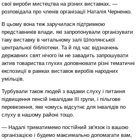
свої вироби мистецтва на різних виставках, —
розповідала про членів організації Наталія Черненко.
В цьому вона теж заручилася підтримкою
представників влади, які запропонували організувати
таку виставку в читальному залі Шполянської
центральної бібліотеки. Та й під час відзначень
державних свят нічого їм не завадить запрошувати
актив товариства глухих доповнювати різні тематичні
експозиції в рамках виставок виробів народних
умільців.
Турбували також людей з вадами слуху і питання
підвищення пенсій інвалідам ІІІ групи, і пільгове
перевезення, яке чомусь відсутнє для інвалідів по
слуху в нашому районі тощо.
— Надалі триматимемо постійний зв'язок із вашою
організацією і будемо максимально допомагати вам,