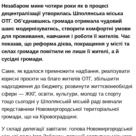
Незабаром мине чотири роки як в процесі
децентралізації утворилась Шполянська міська
ОТГ. Об’єднавшись громада отримала чудовий
шанс модернізуватись, створити комфортні умови
для проживання, навчання і роботи її жителів. Час
показав, що реформа дієва, покращення у місті та
селах громади помітили не лише її жителі, а й
сусідні громади.
Саме, як вдалося примножити надбання, реалізувати
корисні проєкти на благо жителів ОТГ, збільшити
надходження до бюджету, розвинути життєвонеобхідні
сфери — ЖКГ, освіти, культури, молоді та спорту
тощо сьогодні у Шполянській міській раді вивчали
представники Новомиргородської територіальної
громади, що на Кіровоградщині.
У складі делегації завітали: голова Новомиргородської