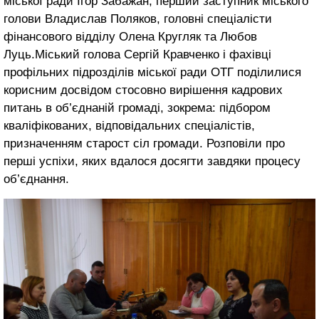
міської ради Ігор Забажан, перший заступник міського
голови Владислав Поляков, головні спеціалісти
фінансового відділу Олена Кругляк та Любов
Луць.Міський голова Сергій Кравченко і фахівці
профільних підрозділів міської ради ОТГ поділилися
корисним досвідом стосовно вирішення кадрових
питань в об’єднаній громаді, зокрема: підбором
кваліфікованих, відповідальних спеціалістів,
призначенням старост сіл громади. Розповіли про
перші успіхи, яких вдалося досягти завдяки процесу
об’єднання.