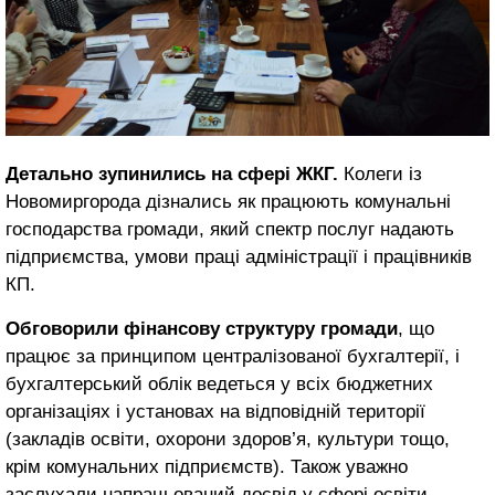
Детально зупинились на сфері ЖКГ.
Колеги із
Новомиргорода дізнались як працюють комунальні
господарства громади, який спектр послуг надають
підприємства, умови праці адміністрації і працівників
КП.
Обговорили фінансову структуру громади
, що
працює за принципом централізованої бухгалтерії, і
бухгалтерський облік ведеться у всіх бюджетних
організаціях і установах на відповідній території
(закладів освіти, охорони здоров’я, культури тощо,
крім комунальних підприємств). Також уважно
заслухали напрацьований досвід у сфері освіти