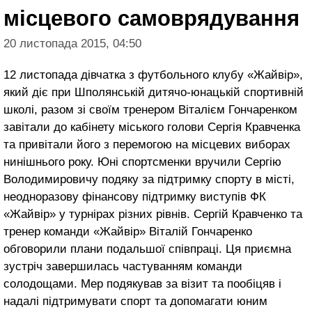
місцевого самоврядування
20 листопада 2015, 04:50
12 листопада дівчатка з футбольного клубу «Жайвір»,
який діє при Шполянській дитячо-юнацькій спортивній
школі, разом зі своїм тренером Віталієм Гончаренком
завітали до кабінету міського голови Сергія Кравченка
та привітали його з перемогою на місцевих виборах
нинішнього року. Юні спортсменки вручили Сергію
Володимировичу подяку за підтримку спорту в місті,
неодноразову фінансову підтримку виступів ФК
«Жайвір» у турнірах різних рівнів. Сергій Кравченко та
тренер команди «Жайвір» Віталій Гончаренко
обговорили плани подальшої співпраці. Ця приємна
зустріч завершилась частуванням команди
солодощами. Мер подякував за візит та пообіцяв і
надалі підтримувати спорт та допомагати юним